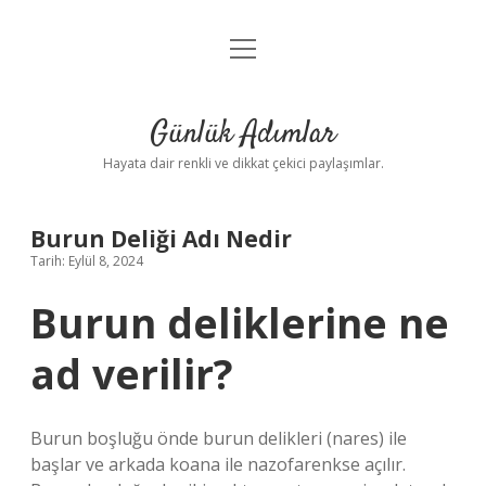
menüyü
Anasayfa
aç
Gizlilik Politikası
Günlük Adımlar
Yasal Uyarı
Hayata dair renkli ve dikkat çekici paylaşımlar.
Hakkımızda
Burun Deliği Adı Nedir
Tarih: Eylül 8, 2024
Burun deliklerine ne
ad verilir?
Burun boşluğu önde burun delikleri (nares) ile
başlar ve arkada koana ile nazofarenkse açılır.