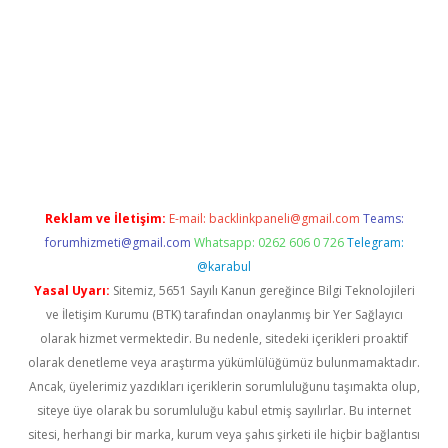
esi
betexper.xyz
m elexbet
Reklam ve İletişim:
E-mail:
backlinkpaneli@gmail.com
Teams:
forumhizmeti@gmail.com
Whatsapp: 0262 606 0 726
Telegram:
@karabul
Yasal Uyarı:
Sitemiz, 5651 Sayılı Kanun gereğince Bilgi Teknolojileri
ve İletişim Kurumu (BTK) tarafından onaylanmış bir Yer Sağlayıcı
olarak hizmet vermektedir. Bu nedenle, sitedeki içerikleri proaktif
olarak denetleme veya araştırma yükümlülüğümüz bulunmamaktadır.
Ancak, üyelerimiz yazdıkları içeriklerin sorumluluğunu taşımakta olup,
siteye üye olarak bu sorumluluğu kabul etmiş sayılırlar. Bu internet
sitesi, herhangi bir marka, kurum veya şahıs şirketi ile hiçbir bağlantısı