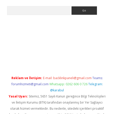
Arama
er giriş adresi
betexper.xyz
m elexbet
Reklam ve İletişim:
E-mail:
backlinkpaneli@gmail.com
Teams:
forumhizmeti@gmail.com
Whatsapp: 0262 606 0 726
Telegram:
@karabul
Yasal Uyarı:
Sitemiz, 5651 Sayılı Kanun gereğince Bilgi Teknolojileri
ve İletişim Kurumu (BTK) tarafından onaylanmış bir Yer Sağlayıcı
olarak hizmet vermektedir. Bu nedenle, sitedeki içerikleri proaktif