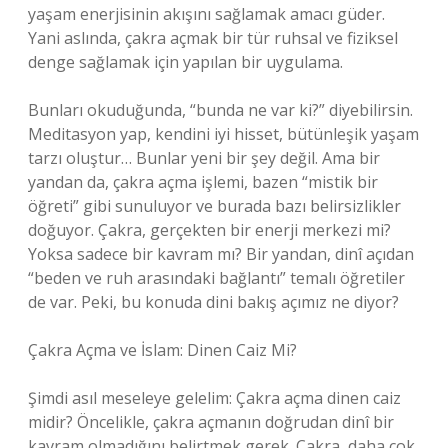
yaşam enerjisinin akışını sağlamak amacı güder.
Yani aslında, çakra açmak bir tür ruhsal ve fiziksel
denge sağlamak için yapılan bir uygulama.
Bunları okuduğunda, “bunda ne var ki?” diyebilirsin.
Meditasyon yap, kendini iyi hisset, bütünleşik yaşam
tarzı oluştur… Bunlar yeni bir şey değil. Ama bir
yandan da, çakra açma işlemi, bazen “mistik bir
öğreti” gibi sunuluyor ve burada bazı belirsizlikler
doğuyor. Çakra, gerçekten bir enerji merkezi mi?
Yoksa sadece bir kavram mı? Bir yandan, dinî açıdan
“beden ve ruh arasındaki bağlantı” temalı öğretiler
de var. Peki, bu konuda dini bakış açımız ne diyor?
Çakra Açma ve İslam: Dinen Caiz Mi?
Şimdi asıl meseleye gelelim: Çakra açma dinen caiz
midir? Öncelikle, çakra açmanın doğrudan dinî bir
kavram olmadığını belirtmek gerek. Çakra, daha çok