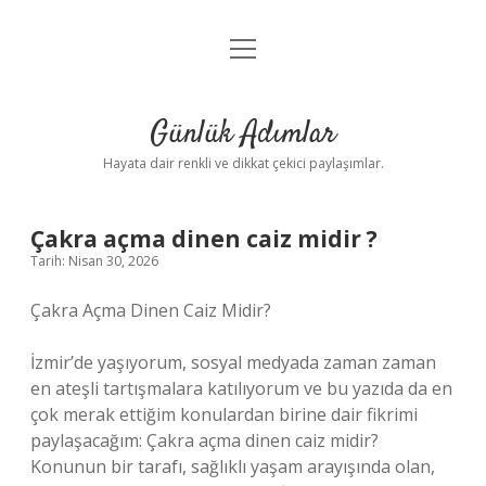
menüyü
Anasayfa
aç
Gizlilik Politikası
Günlük Adımlar
Yasal Uyarı
Hayata dair renkli ve dikkat çekici paylaşımlar.
Hakkımızda
Çakra açma dinen caiz midir ?
Tarih: Nisan 30, 2026
Çakra Açma Dinen Caiz Midir?
İzmir’de yaşıyorum, sosyal medyada zaman zaman
en ateşli tartışmalara katılıyorum ve bu yazıda da en
çok merak ettiğim konulardan birine dair fikrimi
paylaşacağım: Çakra açma dinen caiz midir?
Konunun bir tarafı, sağlıklı yaşam arayışında olan,