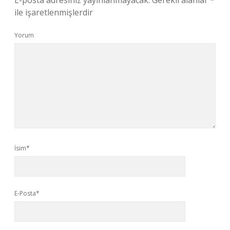
E-posta adresiniz yayınlanmayacak.
Gerekli alanlar
*
ile işaretlenmişlerdir
Yorum
İsim*
E-Posta*