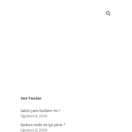
Sidebar
Son Yazılar
vdcasino güncel giriş
ilbet casino
ilbet yeni giriş
Betexper giri
Salon çamı budanır mı ?
Ağustos 8, 2026
Radura nedir ne işe yarar ?
Ağustos 8, 2026