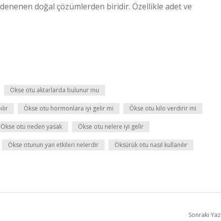
 denenen doğal çözümlerden biridir. Özellikle adet ve
Ökse otu aktarlarda bulunur mu
lır
Ökse otu hormonlara iyi gelir mi
Ökse otu kilo verdirir mi
Ökse otu neden yasak
Ökse otu nelere iyi gelir
Ökse otunun yan etkileri nelerdir
Öksürük otu nasıl kullanılır
Sonraki Yaz