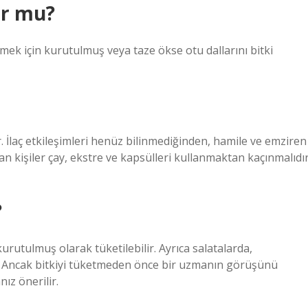
ur mu?
emek için kurutulmuş veya taze ökse otu dallarını bitki
ir. İlaç etkileşimleri henüz bilinmediğinden, hamile ve emziren
nan kişiler çay, ekstre ve kapsülleri kullanmaktan kaçınmalıdır
?
kurutulmuş olarak tüketilebilir. Ayrıca salatalarda,
ır. Ancak bitkiyi tüketmeden önce bir uzmanın görüşünü
ız önerilir.