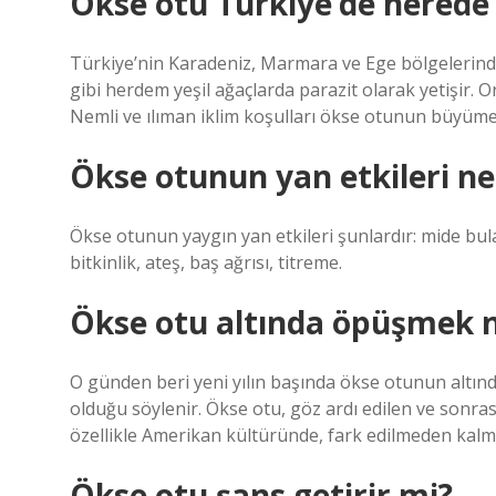
Ökse otu Türkiye’de nerede 
Türkiye’nin Karadeniz, Marmara ve Ege bölgelerinde
gibi herdem yeşil ağaçlarda parazit olarak yetişir.
Nemli ve ılıman iklim koşulları ökse otunun büyümesi
Ökse otunun yan etkileri ne
Ökse otunun yaygın yan etkileri şunlardır: mide bulan
bitkinlik, ateş, baş ağrısı, titreme.
Ökse otu altında öpüşmek 
O günden beri yeni yılın başında ökse otunun altın
olduğu söylenir. Ökse otu, göz ardı edilen ve sonras
özellikle Amerikan kültüründe, fark edilmeden kalmama
Ökse otu şans getirir mi?