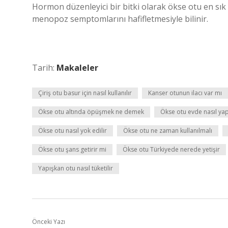
Hormon düzenleyici bir bitki olarak ökse otu en sık
menopoz semptomlarını hafifletmesiyle bilinir.
Tarih:
Makaleler
Çiriş otu basur için nasıl kullanılır
Kanser otunun ilacı var mı
Ökse otu altında öpüşmek ne demek
Ökse otu evde nasıl yapı
Ökse otu nasıl yok edilir
Ökse otu ne zaman kullanılmalı
Ökse otu şans getirir mi
Ökse otu Türkiyede nerede yetişir
Yapışkan otu nasıl tüketilir
Önceki Yazı