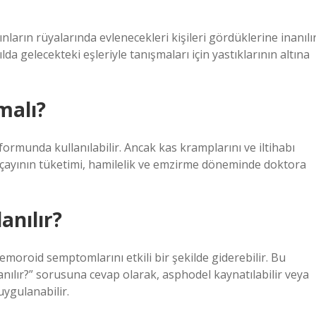
arın rüyalarında evlenecekleri kişileri gördüklerine inanılır
da gelecekteki eşleriyle tanışmaları için yastıklarının altına
malı?
 formunda kullanılabilir. Ancak kas kramplarını ve iltihabı
u çayının tüketimi, hamilelik ve emzirme döneminde doktora
lanılır?
moroid semptomlarını etkili bir şekilde giderebilir. Bu
nılır?” sorusuna cevap olarak, asphodel kaynatılabilir veya
ygulanabilir.