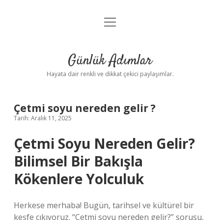
menüyü
Anasayfa
aç
Gizlilik Politikası
Günlük Adımlar
Yasal Uyarı
Hayata dair renkli ve dikkat çekici paylaşımlar.
Hakkımızda
Çetmi soyu nereden gelir ?
Tarih: Aralık 11, 2025
Çetmi Soyu Nereden Gelir?
Bilimsel Bir Bakışla
Kökenlere Yolculuk
Herkese merhaba! Bugün, tarihsel ve kültürel bir
keşfe çıkıyoruz. “Çetmi soyu nereden gelir?” sorusu,