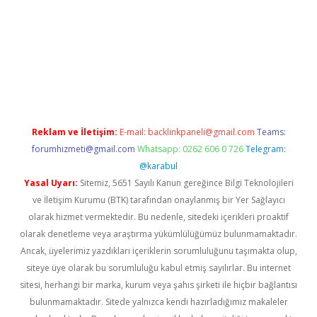
per giriş adresi
betexper.xyz
m elexbet
Reklam ve İletişim:
E-mail:
backlinkpaneli@gmail.com
Teams:
forumhizmeti@gmail.com
Whatsapp: 0262 606 0 726
Telegram:
@karabul
Yasal Uyarı:
Sitemiz, 5651 Sayılı Kanun gereğince Bilgi Teknolojileri
ve İletişim Kurumu (BTK) tarafından onaylanmış bir Yer Sağlayıcı
olarak hizmet vermektedir. Bu nedenle, sitedeki içerikleri proaktif
olarak denetleme veya araştırma yükümlülüğümüz bulunmamaktadır.
Ancak, üyelerimiz yazdıkları içeriklerin sorumluluğunu taşımakta olup,
siteye üye olarak bu sorumluluğu kabul etmiş sayılırlar. Bu internet
sitesi, herhangi bir marka, kurum veya şahıs şirketi ile hiçbir bağlantısı
bulunmamaktadır. Sitede yalnızca kendi hazırladığımız makaleler