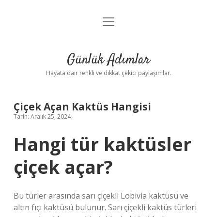
menüyü
Anasayfa
aç
Gizlilik Politikası
Günlük Adımlar
Yasal Uyarı
Hayata dair renkli ve dikkat çekici paylaşımlar.
Hakkımızda
Çiçek Açan Kaktüs Hangisi
Tarih: Aralık 25, 2024
Hangi tür kaktüsler
çiçek açar?
Bu türler arasında sarı çiçekli Lobivia kaktüsü ve
altın fıçı kaktüsü bulunur. Sarı çiçekli kaktüs türleri