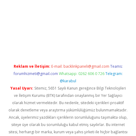
iriş adresi
betexper.xyz
m elexbet
Reklam ve İletişim:
E-mail:
backlinkpaneli@gmail.com
Teams:
forumhizmeti@gmail.com
Whatsapp: 0262 606 0 726
Telegram:
@karabul
Yasal Uyarı:
Sitemiz, 5651 Sayılı Kanun gereğince Bilgi Teknolojileri
ve İletişim Kurumu (BTK) tarafından onaylanmış bir Yer Sağlayıcı
olarak hizmet vermektedir. Bu nedenle, sitedeki içerikleri proaktif
olarak denetleme veya araştırma yükümlülüğümüz bulunmamaktadır.
Ancak, üyelerimiz yazdıkları içeriklerin sorumluluğunu taşımakta olup,
siteye üye olarak bu sorumluluğu kabul etmiş sayılırlar. Bu internet
sitesi, herhangi bir marka, kurum veya şahıs şirketi ile hiçbir bağlantısı