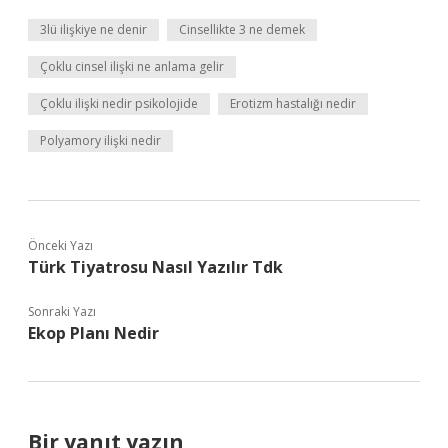
3lü ilişkiye ne denir
Cinsellikte 3 ne demek
Çoklu cinsel ilişki ne anlama gelir
Çoklu ilişki nedir psikolojide
Erotizm hastalığı nedir
Polyamory ilişki nedir
Önceki Yazı
Türk Tiyatrosu Nasıl Yazılır Tdk
Sonraki Yazı
Ekop Planı Nedir
Bir yanıt yazın