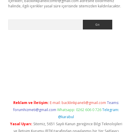
içerikleri,
backlinkpanelicomtr@gmail.com
adresine bildirmeniz
halinde, ilgili içerikler yasal süre içerisinde sitemizden kaldırılacaktır.
Arama
etexper giriş adresi
betexper.xyz
m elexbet
Reklam ve İletişim:
E-mail:
backlinkpaneli@gmail.com
Teams:
forumhizmeti@gmail.com
Whatsapp: 0262 606 0 726
Telegram:
@karabul
Yasal Uyarı:
Sitemiz, 5651 Sayılı Kanun gereğince Bilgi Teknolojileri
ve İletişim Kurumu (BTK) tarafından onaylanmış bir Yer Sağlayıcı