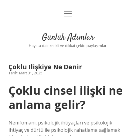
menüyü
Anasayfa
aç
Gizlilik Politikası
Günlük Adımlar
Yasal Uyarı
Hayata dair renkli ve dikkat çekici paylaşımlar.
Hakkımızda
Çoklu Ilişkiye Ne Denir
Tarih: Mart 31, 2025
Çoklu cinsel ilişki ne
anlama gelir?
Nemfomani, psikolojik ihtiyaçları ve psikolojik
ihtiyaç ve dürtü ile psikolojik rahatlama sağlamak