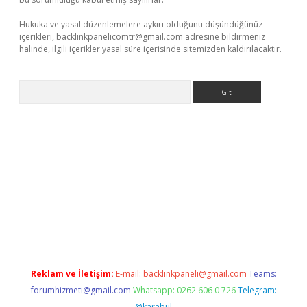
Hukuka ve yasal düzenlemelere aykırı olduğunu düşündüğünüz
içerikleri,
backlinkpanelicomtr@gmail.com
adresine bildirmeniz
halinde, ilgili içerikler yasal süre içerisinde sitemizden kaldırılacaktır.
Arama
er giriş adresi
betexper.xyz
m elexbet
Reklam ve İletişim:
E-mail:
backlinkpaneli@gmail.com
Teams:
forumhizmeti@gmail.com
Whatsapp: 0262 606 0 726
Telegram:
@karabul