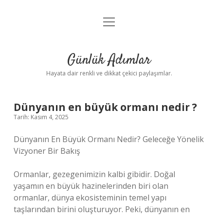
menüyü
Anasayfa
aç
Gizlilik Politikası
Günlük Adımlar
Yasal Uyarı
Hayata dair renkli ve dikkat çekici paylaşımlar.
Hakkımızda
Dünyanın en büyük ormanı nedir ?
Tarih: Kasım 4, 2025
Dünyanın En Büyük Ormanı Nedir? Geleceğe Yönelik
Vizyoner Bir Bakış
Ormanlar, gezegenimizin kalbi gibidir. Doğal
yaşamın en büyük hazinelerinden biri olan
ormanlar, dünya ekosisteminin temel yapı
taşlarından birini oluşturuyor. Peki, dünyanın en