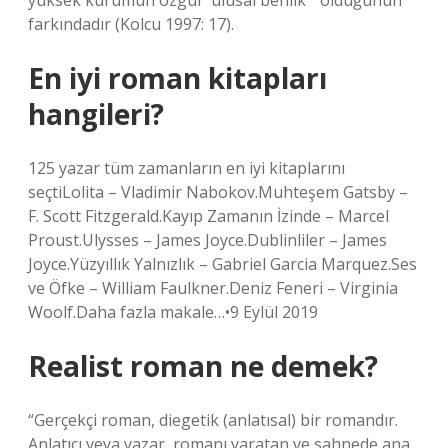
yüksek kurumun özgür ‘ulusal benlik'” olduğunun
farkındadır (Kolcu 1997: 17).
En iyi roman kitapları
hangileri?
125 yazar tüm zamanların en iyi kitaplarını
seçtiLolita – Vladimir Nabokov.Muhteşem Gatsby –
F. Scott Fitzgerald.Kayıp Zamanın İzinde – Marcel
Proust.Ulysses – James Joyce.Dublinliler – James
Joyce.Yüzyıllık Yalnızlık – Gabriel Garcia Marquez.Ses
ve Öfke – William Faulkner.Deniz Feneri – Virginia
Woolf.Daha fazla makale…•9 Eylül 2019
Realist roman ne demek?
“Gerçekçi roman, diegetik (anlatısal) bir romandır.
Anlatıcı veya yazar, romanı yaratan ve sahnede ana