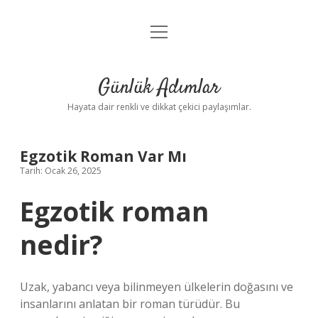
menüyü
Anasayfa
aç
Gizlilik Politikası
Günlük Adımlar
Yasal Uyarı
Hayata dair renkli ve dikkat çekici paylaşımlar.
Hakkımızda
Egzotik Roman Var Mı
Tarih: Ocak 26, 2025
Egzotik roman
nedir?
Uzak, yabancı veya bilinmeyen ülkelerin doğasını ve
insanlarını anlatan bir roman türüdür. Bu