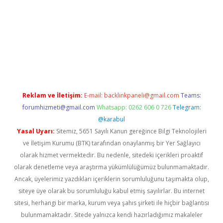
giriş adresi
betexper.xyz
m elexbet
Reklam ve İletişim:
E-mail:
backlinkpaneli@gmail.com
Teams:
forumhizmeti@gmail.com
Whatsapp: 0262 606 0 726
Telegram:
@karabul
Yasal Uyarı:
Sitemiz, 5651 Sayılı Kanun gereğince Bilgi Teknolojileri
ve İletişim Kurumu (BTK) tarafından onaylanmış bir Yer Sağlayıcı
olarak hizmet vermektedir. Bu nedenle, sitedeki içerikleri proaktif
olarak denetleme veya araştırma yükümlülüğümüz bulunmamaktadır.
Ancak, üyelerimiz yazdıkları içeriklerin sorumluluğunu taşımakta olup,
siteye üye olarak bu sorumluluğu kabul etmiş sayılırlar. Bu internet
sitesi, herhangi bir marka, kurum veya şahıs şirketi ile hiçbir bağlantısı
bulunmamaktadır. Sitede yalnızca kendi hazırladığımız makaleler