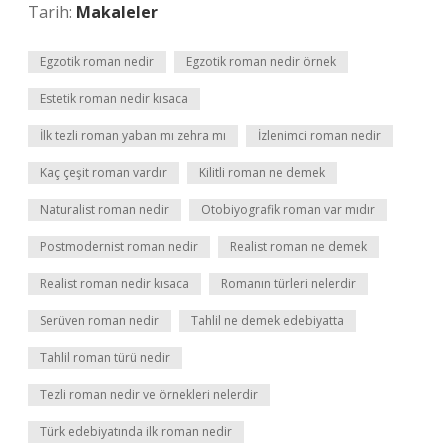
Tarih:
Makaleler
Egzotik roman nedir
Egzotik roman nedir örnek
Estetik roman nedir kısaca
İlk tezli roman yaban mı zehra mı
İzlenimci roman nedir
Kaç çeşit roman vardır
Kilitli roman ne demek
Naturalist roman nedir
Otobiyografik roman var mıdır
Postmodernist roman nedir
Realist roman ne demek
Realist roman nedir kısaca
Romanın türleri nelerdir
Serüven roman nedir
Tahlil ne demek edebiyatta
Tahlil roman türü nedir
Tezli roman nedir ve örnekleri nelerdir
Türk edebiyatında ilk roman nedir