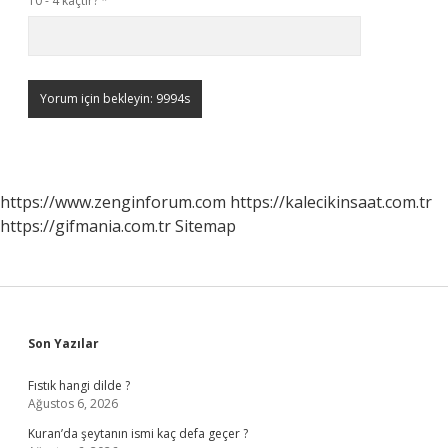
10 - 4 kaçtır?
*
https://www.zenginforum.com
https://kalecikinsaat.com.tr
https://gifmania.com.tr
Sitemap
Sidebar
Son Yazılar
Fıstık hangi dilde ?
Ağustos 6, 2026
Kuran’da şeytanın ismi kaç defa geçer ?