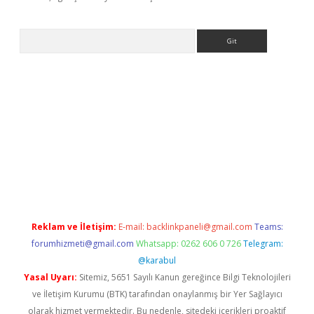
Arama
r giriş adresi
betexper.xyz
m elexbet
Reklam ve İletişim:
E-mail:
backlinkpaneli@gmail.com
Teams:
forumhizmeti@gmail.com
Whatsapp: 0262 606 0 726
Telegram:
@karabul
Yasal Uyarı:
Sitemiz, 5651 Sayılı Kanun gereğince Bilgi Teknolojileri
ve İletişim Kurumu (BTK) tarafından onaylanmış bir Yer Sağlayıcı
olarak hizmet vermektedir. Bu nedenle, sitedeki içerikleri proaktif