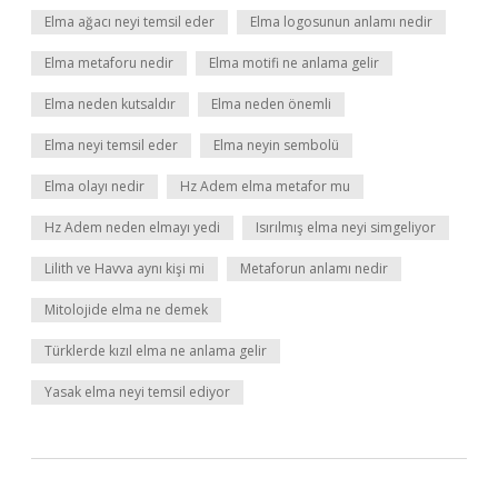
Elma ağacı neyi temsil eder
Elma logosunun anlamı nedir
Elma metaforu nedir
Elma motifi ne anlama gelir
Elma neden kutsaldır
Elma neden önemli
Elma neyi temsil eder
Elma neyin sembolü
Elma olayı nedir
Hz Adem elma metafor mu
Hz Adem neden elmayı yedi
Isırılmış elma neyi simgeliyor
Lilith ve Havva aynı kişi mi
Metaforun anlamı nedir
Mitolojide elma ne demek
Türklerde kızıl elma ne anlama gelir
Yasak elma neyi temsil ediyor