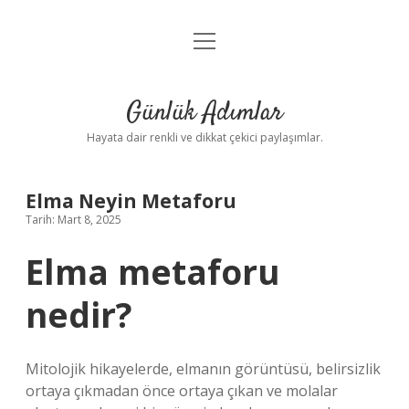
menüyü
Anasayfa
aç
Gizlilik Politikası
Günlük Adımlar
Yasal Uyarı
Hayata dair renkli ve dikkat çekici paylaşımlar.
Hakkımızda
Elma Neyin Metaforu
Tarih: Mart 8, 2025
Elma metaforu
nedir?
Mitolojik hikayelerde, elmanın görüntüsü, belirsizlik
ortaya çıkmadan önce ortaya çıkan ve molalar