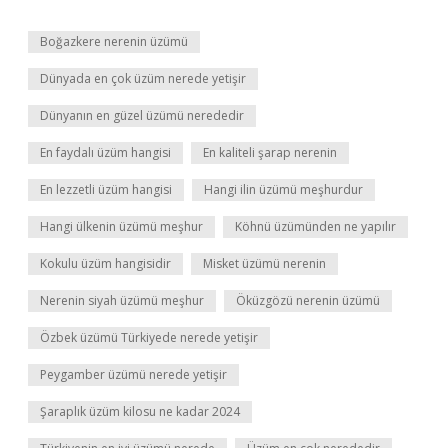
Boğazkere nerenin üzümü
Dünyada en çok üzüm nerede yetişir
Dünyanın en güzel üzümü nerededir
En faydalı üzüm hangisi
En kaliteli şarap nerenin
En lezzetli üzüm hangisi
Hangi ilin üzümü meşhurdur
Hangi ülkenin üzümü meşhur
Köhnü üzümünden ne yapılır
Kokulu üzüm hangisidir
Misket üzümü nerenin
Nerenin siyah üzümü meşhur
Öküzgözü nerenin üzümü
Özbek üzümü Türkiyede nerede yetişir
Peygamber üzümü nerede yetişir
Şaraplık üzüm kilosu ne kadar 2024