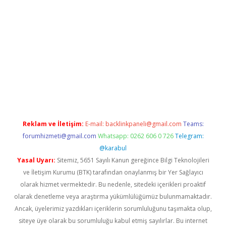
giriş adresi
betexper.xyz
m elexbet
Reklam ve İletişim:
E-mail:
backlinkpaneli@gmail.com
Teams:
forumhizmeti@gmail.com
Whatsapp: 0262 606 0 726
Telegram:
@karabul
Yasal Uyarı:
Sitemiz, 5651 Sayılı Kanun gereğince Bilgi Teknolojileri
ve İletişim Kurumu (BTK) tarafından onaylanmış bir Yer Sağlayıcı
olarak hizmet vermektedir. Bu nedenle, sitedeki içerikleri proaktif
olarak denetleme veya araştırma yükümlülüğümüz bulunmamaktadır.
Ancak, üyelerimiz yazdıkları içeriklerin sorumluluğunu taşımakta olup,
siteye üye olarak bu sorumluluğu kabul etmiş sayılırlar. Bu internet