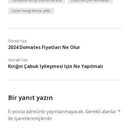
Türkiyenin en iyi üzümü nerede
Üzüm en çok nerededir
Üzüm hangi ilimize aittir
Önceki Yazı
2024 Domates Fiyatları Ne Olur
Sonraki Yazı
Kırığın Çabuk Iyileşmesi Için Ne Yapılmalı
Bir yanıt yazın
E-posta adresiniz yayınlanmayacak.
Gerekli alanlar
*
ile işaretlenmişlerdir