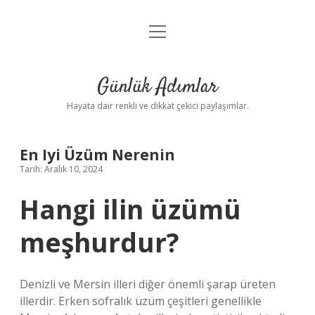
menüyü
Anasayfa
aç
Gizlilik Politikası
Günlük Adımlar
Yasal Uyarı
Hayata dair renkli ve dikkat çekici paylaşımlar.
Hakkımızda
En Iyi Üzüm Nerenin
Tarih: Aralık 10, 2024
Hangi ilin üzümü
meşhurdur?
Denizli ve Mersin illeri diğer önemli şarap üreten
illerdir. Erken sofralık üzüm çeşitleri genellikle