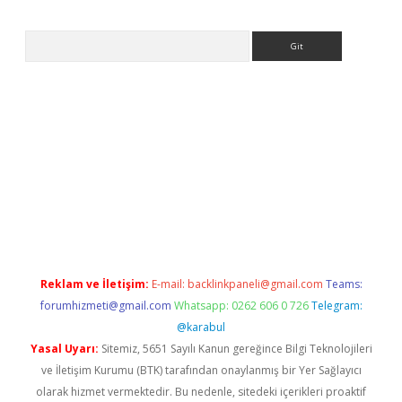
Arama
r giriş adresi
betexper.xyz
m elexbet
Reklam ve İletişim:
E-mail:
backlinkpaneli@gmail.com
Teams:
forumhizmeti@gmail.com
Whatsapp: 0262 606 0 726
Telegram:
@karabul
Yasal Uyarı:
Sitemiz, 5651 Sayılı Kanun gereğince Bilgi Teknolojileri
ve İletişim Kurumu (BTK) tarafından onaylanmış bir Yer Sağlayıcı
olarak hizmet vermektedir. Bu nedenle, sitedeki içerikleri proaktif