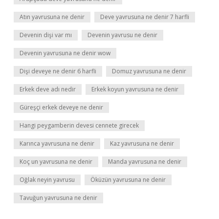
Atın yavrusuna ne denir
Deve yavrusuna ne denir 7 harfli
Devenin dişi var mı
Devenin yavrusu ne denir
Devenin yavrusuna ne denir wow
Dişi deveye ne denir 6 harfli
Domuz yavrusuna ne denir
Erkek deve adı nedir
Erkek koyun yavrusuna ne denir
Güreşçi erkek deveye ne denir
Hangi peygamberin devesi cennete girecek
Karınca yavrusuna ne denir
Kaz yavrusuna ne denir
Koç un yavrusuna ne denir
Manda yavrusuna ne denir
Oğlak neyin yavrusu
Öküzün yavrusuna ne denir
Tavuğun yavrusuna ne denir