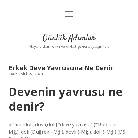
menüyü
Anasayfa
aç
Gizlilik Politikası
Günlük Adımlar
Yasal Uyarı
Hayata dair renkli ve dikkat çekici paylaşımlar.
Hakkımızda
Erkek Deve Yavrusuna Ne Denir
Tarih: Eylül 29, 2024
Devenin yavrusu ne
denir?
dōlim [doli, dovli,döli] “deve yavrusu” (*Bodrum –
Mğ.), doli (Düğrek –Mğ.), dovli (-Mğ.), döli (-Mğ.) (DS