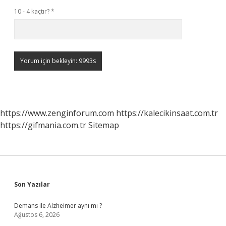
10 - 4 kaçtır?
*
https://www.zenginforum.com
https://kalecikinsaat.com.tr
https://gifmania.com.tr
Sitemap
Sidebar
Son Yazılar
Demans ile Alzheimer aynı mı ?
Ağustos 6, 2026