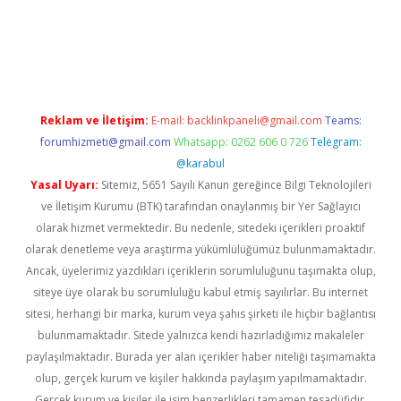
si
betexper.xyz
m elexbet
Reklam ve İletişim:
E-mail:
backlinkpaneli@gmail.com
Teams:
forumhizmeti@gmail.com
Whatsapp: 0262 606 0 726
Telegram:
@karabul
Yasal Uyarı:
Sitemiz, 5651 Sayılı Kanun gereğince Bilgi Teknolojileri
ve İletişim Kurumu (BTK) tarafından onaylanmış bir Yer Sağlayıcı
olarak hizmet vermektedir. Bu nedenle, sitedeki içerikleri proaktif
olarak denetleme veya araştırma yükümlülüğümüz bulunmamaktadır.
Ancak, üyelerimiz yazdıkları içeriklerin sorumluluğunu taşımakta olup,
siteye üye olarak bu sorumluluğu kabul etmiş sayılırlar. Bu internet
sitesi, herhangi bir marka, kurum veya şahıs şirketi ile hiçbir bağlantısı
bulunmamaktadır. Sitede yalnızca kendi hazırladığımız makaleler
paylaşılmaktadır. Burada yer alan içerikler haber niteliği taşımamakta
olup, gerçek kurum ve kişiler hakkında paylaşım yapılmamaktadır.
Gerçek kurum ve kişiler ile isim benzerlikleri tamamen tesadüfidir.