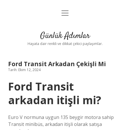
menüyü
Anasayfa
aç
Gizlilik Politikası
Günlük Adımlar
Yasal Uyarı
Hayata dair renkli ve dikkat çekici paylaşımlar.
Hakkımızda
Ford Transit Arkadan Çekişli Mi
Tarih: Ekim 12, 2024
Ford Transit
arkadan itişli mi?
Euro V normuna uygun 135 beygir motora sahip
Transit minibüs, arkadan itişli olarak satışa