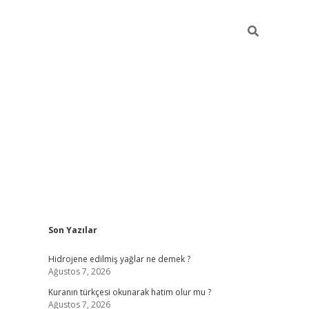
Sidebar
Son Yazılar
vdcasino güncel giriş
ilbet casino
ilbet yeni giriş
Betexper giri
Hidrojene edilmiş yağlar ne demek ?
Ağustos 7, 2026
Kuranın türkçesi okunarak hatim olur mu ?
Ağustos 7, 2026