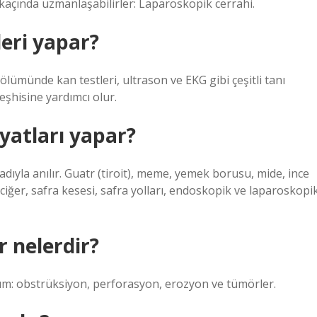
rkaçında uzmanlaşabilirler: Laparoskopik cerrahi.
leri yapar?
ölümünde kan testleri, ultrason ve EKG gibi çeşitli tanı
teşhisine yardımcı olur.
yatları yapar?
 adıyla anılır. Guatr (tiroit), meme, yemek borusu, mide, ince
aciğer, safra kesesi, safra yolları, endoskopik ve laparoskopi
 nelerdir?
um: obstrüksiyon, perforasyon, erozyon ve tümörler.