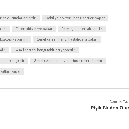
iren durumlar nelerdir
Dahiliye doktoru hangi testleri yapar
nı mı
El cerrahisi neye bakar
En iyi genel cerrah kimdir
doskopi yapar mı
Genel cerrah hangi hastalıklara bakar
alır
Genel cerrahi hangi tahlilleri yapabilir
rumlarda gidilir
Genel cerrahi muayenesinde nelere bakılır
yatları yapar
Sonraki Yaz
Pişik Neden Olu