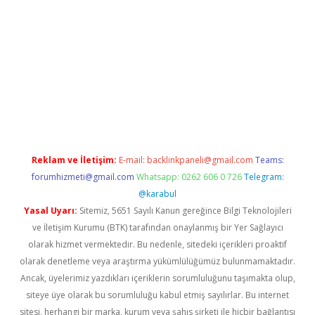
si
betexper.xyz
m elexbet
Reklam ve İletişim:
E-mail:
backlinkpaneli@gmail.com
Teams:
forumhizmeti@gmail.com
Whatsapp: 0262 606 0 726
Telegram:
@karabul
Yasal Uyarı:
Sitemiz, 5651 Sayılı Kanun gereğince Bilgi Teknolojileri
ve İletişim Kurumu (BTK) tarafından onaylanmış bir Yer Sağlayıcı
olarak hizmet vermektedir. Bu nedenle, sitedeki içerikleri proaktif
olarak denetleme veya araştırma yükümlülüğümüz bulunmamaktadır.
Ancak, üyelerimiz yazdıkları içeriklerin sorumluluğunu taşımakta olup,
siteye üye olarak bu sorumluluğu kabul etmiş sayılırlar. Bu internet
sitesi, herhangi bir marka, kurum veya şahıs şirketi ile hiçbir bağlantısı