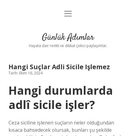
menüyü
Anasayfa
aç
Gizlilik Politikası
Günlük Adımlar
Yasal Uyarı
Hayata dair renkli ve dikkat çekici paylaşımlar.
Hakkımızda
Hangi Suçlar Adli Sicile Işlemez
Tarih: Ekim 16, 2024
Hangi durumlarda
adlî sicile işler?
Ceza siciline işlenen suçların neler olduğundan
kısaca bahsedecek olursak, bunları şu şekilde