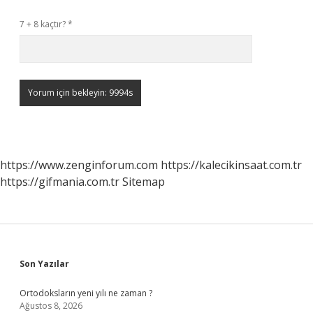
7 + 8 kaçtır?
*
https://www.zenginforum.com
https://kalecikinsaat.com.tr
https://gifmania.com.tr
Sitemap
Sidebar
Son Yazılar
Ortodoksların yeni yılı ne zaman ?
Ağustos 8, 2026