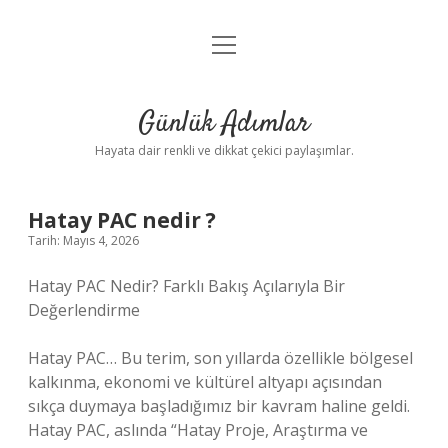
menüyü
Anasayfa
aç
Gizlilik Politikası
Günlük Adımlar
Yasal Uyarı
Hayata dair renkli ve dikkat çekici paylaşımlar.
Hakkımızda
Hatay PAC nedir ?
Tarih: Mayıs 4, 2026
Hatay PAC Nedir? Farklı Bakış Açılarıyla Bir
Değerlendirme
Hatay PAC… Bu terim, son yıllarda özellikle bölgesel
kalkınma, ekonomi ve kültürel altyapı açısından
sıkça duymaya başladığımız bir kavram haline geldi.
Hatay PAC, aslında “Hatay Proje, Araştırma ve