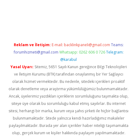
r giriş adresi
betexper.xyz
m elexbet
Reklam ve İletişim:
E-mail:
backlinkpaneli@gmail.com
Teams:
forumhizmeti@gmail.com
Whatsapp: 0262 606 0 726
Telegram:
@karabul
Yasal Uyarı:
Sitemiz, 5651 Sayılı Kanun gereğince Bilgi Teknolojileri
ve İletişim Kurumu (BTK) tarafından onaylanmış bir Yer Sağlayıcı
olarak hizmet vermektedir. Bu nedenle, sitedeki içerikleri proaktif
olarak denetleme veya araştırma yükümlülüğümüz bulunmamaktadır.
Ancak, üyelerimiz yazdıkları içeriklerin sorumluluğunu taşımakta olup,
siteye üye olarak bu sorumluluğu kabul etmiş sayılırlar. Bu internet
sitesi, herhangi bir marka, kurum veya şahıs şirketi ile hiçbir bağlantısı
bulunmamaktadır. Sitede yalnızca kendi hazırladığımız makaleler
paylaşılmaktadır. Burada yer alan içerikler haber niteliği taşımamakta
olup, gerçek kurum ve kişiler hakkında paylaşım yapılmamaktadır.