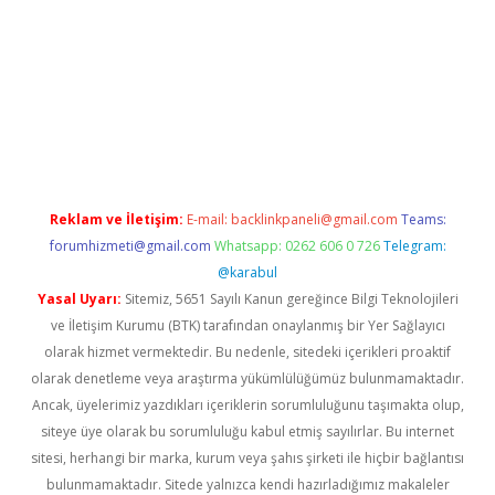
 giriş adresi
betexper.xyz
m elexbet
Reklam ve İletişim:
E-mail:
backlinkpaneli@gmail.com
Teams:
forumhizmeti@gmail.com
Whatsapp: 0262 606 0 726
Telegram:
@karabul
Yasal Uyarı:
Sitemiz, 5651 Sayılı Kanun gereğince Bilgi Teknolojileri
ve İletişim Kurumu (BTK) tarafından onaylanmış bir Yer Sağlayıcı
olarak hizmet vermektedir. Bu nedenle, sitedeki içerikleri proaktif
olarak denetleme veya araştırma yükümlülüğümüz bulunmamaktadır.
Ancak, üyelerimiz yazdıkları içeriklerin sorumluluğunu taşımakta olup,
siteye üye olarak bu sorumluluğu kabul etmiş sayılırlar. Bu internet
sitesi, herhangi bir marka, kurum veya şahıs şirketi ile hiçbir bağlantısı
bulunmamaktadır. Sitede yalnızca kendi hazırladığımız makaleler