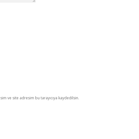
im ve site adresim bu tarayıcıya kaydedilsin.