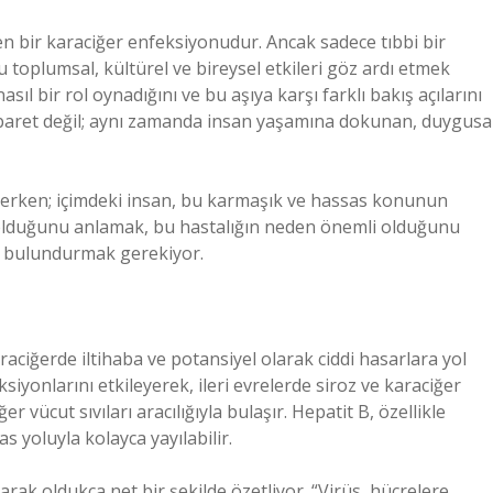
en bir karaciğer enfeksiyonudur. Ancak sadece tıbbi bir
 toplumsal, kültürel ve bireysel etkileri göz ardı etmek
sıl bir rol oynadığını ve bu aşıya karşı farklı bakış açılarını
 ibaret değil; aynı zamanda insan yaşamına dokunan, duygusa
terken; içimdeki insan, bu karmaşık ve hassas konunun
e olduğunu anlamak, bu hastalığın neden önemli olduğunu
de bulundurmak gerekiyor.
raciğerde iltihaba ve potansiyel olarak ciddi hasarlara yol
siyonlarını etkileyerek, ileri evrelerde siroz ve karaciğer
 vücut sıvıları aracılığıyla bulaşır. Hepatit B, özellikle
as yoluyla kolayca yayılabilir.
rak oldukça net bir şekilde özetliyor. “Virüs, hücrelere