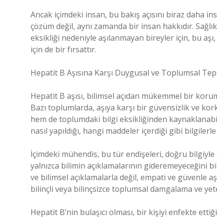
Ancak içimdeki insan, bu bakış açısını biraz daha ins
çözüm değil, aynı zamanda bir insan hakkıdır. Sağlı
eksikliği nedeniyle aşılanmayan bireyler için, bu aşı,
için de bir fırsattır.
Hepatit B Aşısına Karşı Duygusal ve Toplumsal Tep
Hepatit B aşısı, bilimsel açıdan mükemmel bir korum
Bazı toplumlarda, aşıya karşı bir güvensizlik ve kor
hem de toplumdaki bilgi eksikliğinden kaynaklanabili
nasıl yapıldığı, hangi maddeler içerdiği gibi bilgilerle i
İçimdeki mühendis, bu tür endişeleri, doğru bilgiyle 
yalnızca bilimin açıklamalarının gideremeyeceğini bil
ve bilimsel açıklamalarla değil, empati ve güvenle aşı
bilinçli veya bilinçsizce toplumsal damgalama ve yeter
Hepatit B’nin bulaşıcı olması, bir kişiyi enfekte ettiğ