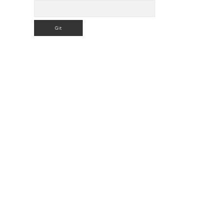
Arama