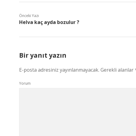
Önceki Yazı
Helva kaç ayda bozulur ?
Bir yanıt yazın
E-posta adresiniz yayınlanmayacak.
Gerekli alanlar
Yorum