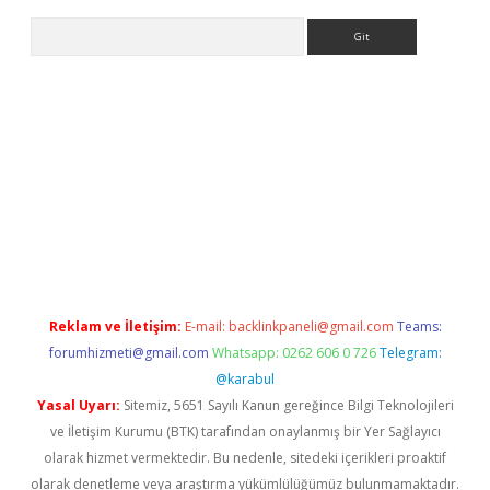
Arama
er giriş adresi
betexper.xyz
m elexbet
Reklam ve İletişim:
E-mail:
backlinkpaneli@gmail.com
Teams:
forumhizmeti@gmail.com
Whatsapp: 0262 606 0 726
Telegram:
@karabul
Yasal Uyarı:
Sitemiz, 5651 Sayılı Kanun gereğince Bilgi Teknolojileri
ve İletişim Kurumu (BTK) tarafından onaylanmış bir Yer Sağlayıcı
olarak hizmet vermektedir. Bu nedenle, sitedeki içerikleri proaktif
olarak denetleme veya araştırma yükümlülüğümüz bulunmamaktadır.