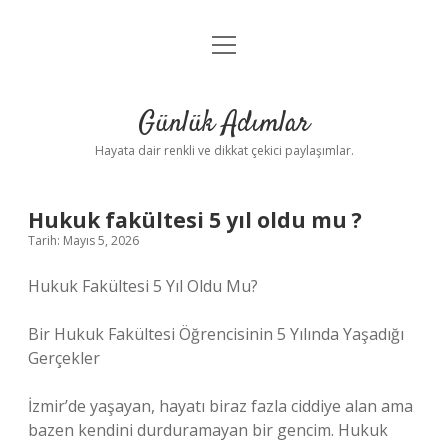
menüyü
Anasayfa
aç
Gizlilik Politikası
Günlük Adımlar
Yasal Uyarı
Hayata dair renkli ve dikkat çekici paylaşımlar.
Hakkımızda
Hukuk fakültesi 5 yıl oldu mu ?
Tarih: Mayıs 5, 2026
Hukuk Fakültesi 5 Yıl Oldu Mu?
Bir Hukuk Fakültesi Öğrencisinin 5 Yılında Yaşadığı
Gerçekler
İzmir’de yaşayan, hayatı biraz fazla ciddiye alan ama
bazen kendini durduramayan bir gencim. Hukuk