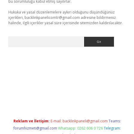
bu sorumluluğu kabul etmiş sayılırlar.
Hukuka ve yasal düzenlemelere aykırı olduğunu düşündüğünüz
içerikleri,
backlinkpanelicomtr@gmail.com
adresine bildirmeniz
halinde, ilgili içerikler yasal süre içerisinde sitemizden kaldırılacaktır.
Arama
giriş adresi
betexper.xyz
m elexbet
Reklam ve İletişim:
E-mail:
backlinkpaneli@gmail.com
Teams:
forumhizmeti@gmail.com
Whatsapp: 0262 606 0 726
Telegram: