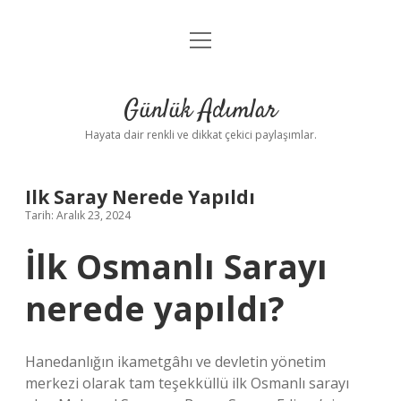
menüyü
Anasayfa
aç
Gizlilik Politikası
Günlük Adımlar
Yasal Uyarı
Hayata dair renkli ve dikkat çekici paylaşımlar.
Hakkımızda
Ilk Saray Nerede Yapıldı
Tarih: Aralık 23, 2024
İlk Osmanlı Sarayı
nerede yapıldı?
Hanedanlığın ikametgâhı ve devletin yönetim
merkezi olarak tam teşekküllü ilk Osmanlı sarayı