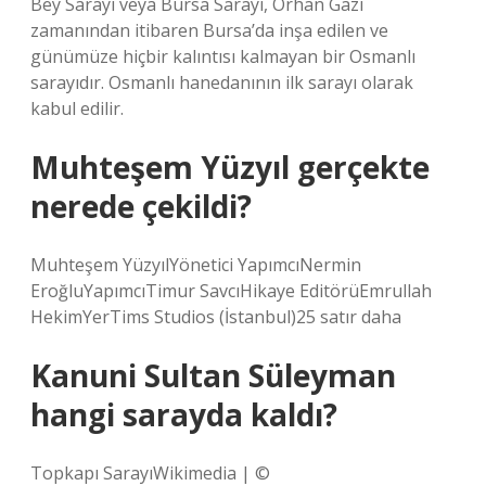
Bey Sarayı veya Bursa Sarayı, Orhan Gazi
zamanından itibaren Bursa’da inşa edilen ve
günümüze hiçbir kalıntısı kalmayan bir Osmanlı
sarayıdır. Osmanlı hanedanının ilk sarayı olarak
kabul edilir.
Muhteşem Yüzyıl gerçekte
nerede çekildi?
Muhteşem YüzyılYönetici YapımcıNermin
EroğluYapımcıTimur SavcıHikaye EditörüEmrullah
HekimYerTims Studios (İstanbul)25 satır daha
Kanuni Sultan Süleyman
hangi sarayda kaldı?
Topkapı SarayıWikimedia | ©