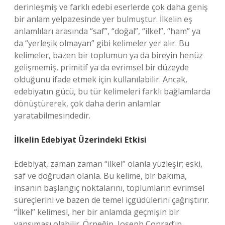
derinleşmiş ve farklı edebi eserlerde çok daha geniş
bir anlam yelpazesinde yer bulmuştur. İlkelin eş
anlamlıları arasında “saf”, “doğal”, “ilkel”, “ham” ya
da “yerleşik olmayan” gibi kelimeler yer alır. Bu
kelimeler, bazen bir toplumun ya da bireyin henüz
gelişmemiş, primitif ya da evrimsel bir düzeyde
olduğunu ifade etmek için kullanılabilir. Ancak,
edebiyatın gücü, bu tür kelimeleri farklı bağlamlarda
dönüştürerek, çok daha derin anlamlar
yaratabilmesindedir.
İlkelin Edebiyat Üzerindeki Etkisi
Edebiyat, zaman zaman “ilkel” olanla yüzleşir; eski,
saf ve doğrudan olanla. Bu kelime, bir bakıma,
insanın başlangıç noktalarını, toplumların evrimsel
süreçlerini ve bazen de temel içgüdülerini çağrıştırır.
“İlkel” kelimesi, her bir anlamda geçmişin bir
yansıması olabilir. Örneğin, Joseph Conrad’ın