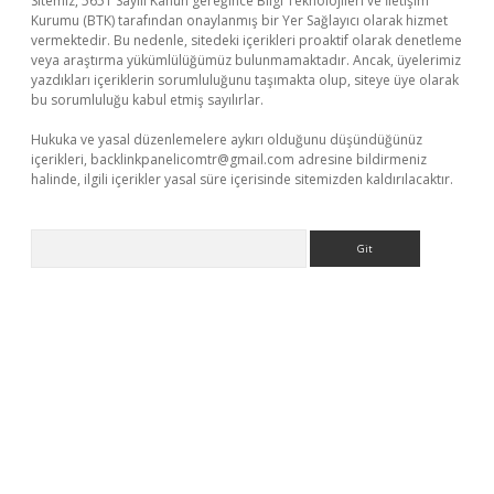
Sitemiz, 5651 Sayılı Kanun gereğince Bilgi Teknolojileri ve İletişim
Kurumu (BTK) tarafından onaylanmış bir Yer Sağlayıcı olarak hizmet
vermektedir. Bu nedenle, sitedeki içerikleri proaktif olarak denetleme
veya araştırma yükümlülüğümüz bulunmamaktadır. Ancak, üyelerimiz
yazdıkları içeriklerin sorumluluğunu taşımakta olup, siteye üye olarak
bu sorumluluğu kabul etmiş sayılırlar.
Hukuka ve yasal düzenlemelere aykırı olduğunu düşündüğünüz
içerikleri,
backlinkpanelicomtr@gmail.com
adresine bildirmeniz
halinde, ilgili içerikler yasal süre içerisinde sitemizden kaldırılacaktır.
Arama
er giriş adresi
betexper.xyz
m elexbet