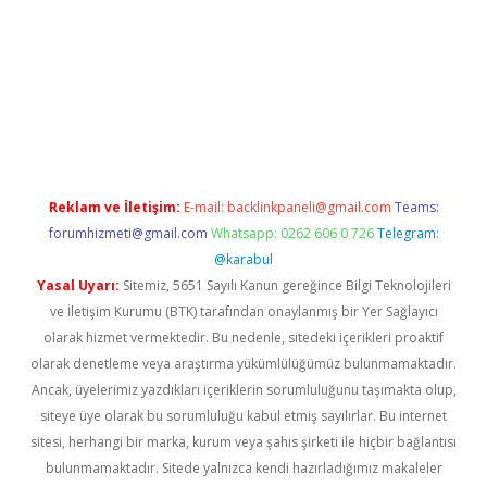
 giriş adresi
betexper.xyz
m elexbet
Reklam ve İletişim:
E-mail:
backlinkpaneli@gmail.com
Teams:
forumhizmeti@gmail.com
Whatsapp: 0262 606 0 726
Telegram:
@karabul
Yasal Uyarı:
Sitemiz, 5651 Sayılı Kanun gereğince Bilgi Teknolojileri
ve İletişim Kurumu (BTK) tarafından onaylanmış bir Yer Sağlayıcı
olarak hizmet vermektedir. Bu nedenle, sitedeki içerikleri proaktif
olarak denetleme veya araştırma yükümlülüğümüz bulunmamaktadır.
Ancak, üyelerimiz yazdıkları içeriklerin sorumluluğunu taşımakta olup,
siteye üye olarak bu sorumluluğu kabul etmiş sayılırlar. Bu internet
sitesi, herhangi bir marka, kurum veya şahıs şirketi ile hiçbir bağlantısı
bulunmamaktadır. Sitede yalnızca kendi hazırladığımız makaleler