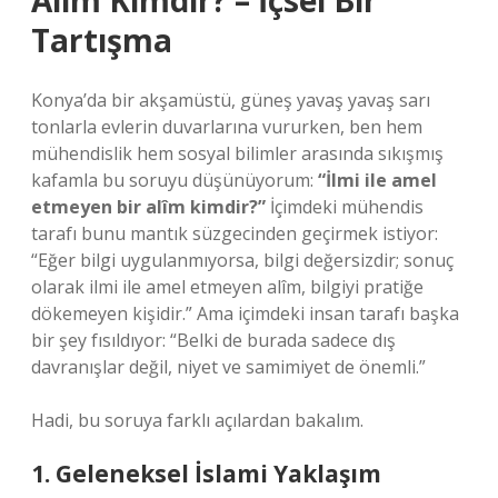
Alîm Kimdir? – İçsel Bir
Tartışma
Konya’da bir akşamüstü, güneş yavaş yavaş sarı
tonlarla evlerin duvarlarına vururken, ben hem
mühendislik hem sosyal bilimler arasında sıkışmış
kafamla bu soruyu düşünüyorum:
“İlmi ile amel
etmeyen bir alîm kimdir?”
İçimdeki mühendis
tarafı bunu mantık süzgecinden geçirmek istiyor:
“Eğer bilgi uygulanmıyorsa, bilgi değersizdir; sonuç
olarak ilmi ile amel etmeyen alîm, bilgiyi pratiğe
dökemeyen kişidir.” Ama içimdeki insan tarafı başka
bir şey fısıldıyor: “Belki de burada sadece dış
davranışlar değil, niyet ve samimiyet de önemli.”
Hadi, bu soruya farklı açılardan bakalım.
1. Geleneksel İslami Yaklaşım