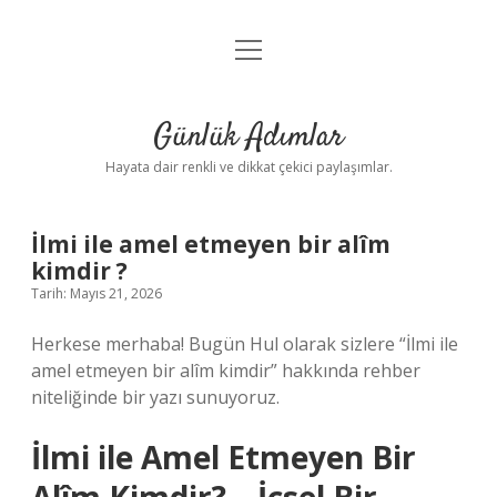
menüyü
Anasayfa
aç
Gizlilik Politikası
Günlük Adımlar
Yasal Uyarı
Hayata dair renkli ve dikkat çekici paylaşımlar.
Hakkımızda
İlmi ile amel etmeyen bir alîm
kimdir ?
Tarih: Mayıs 21, 2026
Herkese merhaba! Bugün Hul olarak sizlere “İlmi ile
amel etmeyen bir alîm kimdir” hakkında rehber
niteliğinde bir yazı sunuyoruz.
İlmi ile Amel Etmeyen Bir