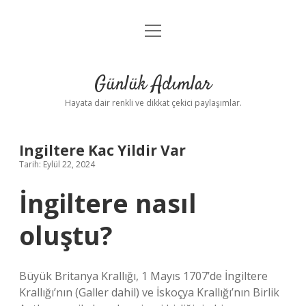
menüyü
Anasayfa
aç
Gizlilik Politikası
Günlük Adımlar
Yasal Uyarı
Hayata dair renkli ve dikkat çekici paylaşımlar.
Hakkımızda
Ingiltere Kac Yildir Var
Tarih: Eylül 22, 2024
İngiltere nasıl
oluştu?
Büyük Britanya Krallığı, 1 Mayıs 1707’de İngiltere
Krallığı’nın (Galler dahil) ve İskoçya Krallığı’nın Birlik