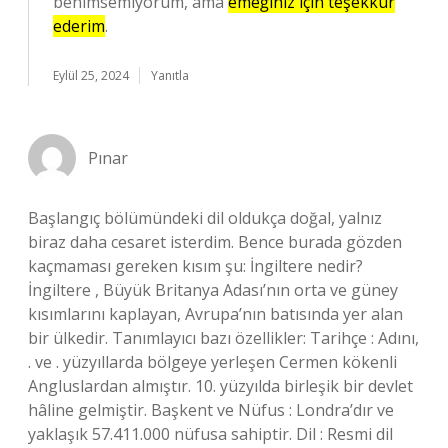
benimsemiyorum, ama
emeğiniz için teşekkür
ederim
.
Eylül 25, 2024
Yanıtla
Pınar
Başlangıç bölümündeki dil oldukça doğal, yalnız
biraz daha cesaret isterdim. Bence burada gözden
kaçmaması gereken kısım şu: İngiltere nedir?
İngiltere , Büyük Britanya Adası’nın orta ve güney
kısımlarını kaplayan, Avrupa’nın batısında yer alan
bir ülkedir. Tanımlayıcı bazı özellikler: Tarihçe : Adını,
. ve . yüzyıllarda bölgeye yerleşen Cermen kökenli
Angluslardan almıştır. 10. yüzyılda birleşik bir devlet
hâline gelmiştir. Başkent ve Nüfus : Londra’dır ve
yaklaşık 57.411.000 nüfusa sahiptir. Dil : Resmi dil