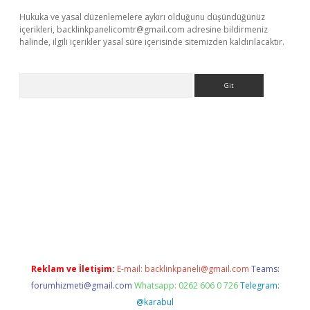
Hukuka ve yasal düzenlemelere aykırı olduğunu düşündüğünüz
içerikleri,
backlinkpanelicomtr@gmail.com
adresine bildirmeniz
halinde, ilgili içerikler yasal süre içerisinde sitemizden kaldırılacaktır.
Arama
etexper.xyz
m elexbet
Reklam ve İletişim:
E-mail:
backlinkpaneli@gmail.com
Teams:
forumhizmeti@gmail.com
Whatsapp: 0262 606 0 726
Telegram:
@karabul