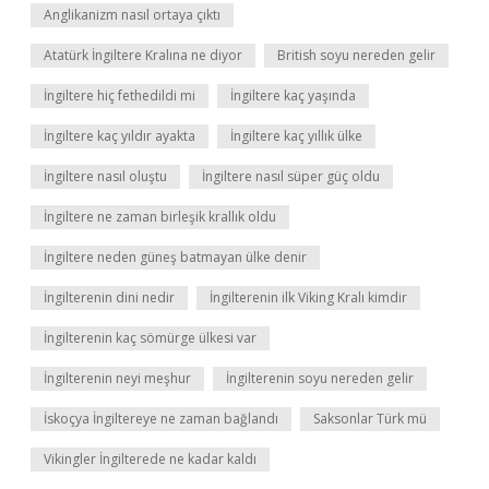
Anglikanizm nasıl ortaya çıktı
Atatürk İngiltere Kralına ne diyor
British soyu nereden gelir
İngiltere hiç fethedildi mi
İngiltere kaç yaşında
İngiltere kaç yıldır ayakta
İngiltere kaç yıllık ülke
İngiltere nasıl oluştu
İngiltere nasıl süper güç oldu
İngiltere ne zaman birleşik krallık oldu
İngiltere neden güneş batmayan ülke denir
İngilterenin dini nedir
İngilterenin ilk Viking Kralı kimdir
İngilterenin kaç sömürge ülkesi var
İngilterenin neyi meşhur
İngilterenin soyu nereden gelir
İskoçya İngiltereye ne zaman bağlandı
Saksonlar Türk mü
Vikingler İngilterede ne kadar kaldı