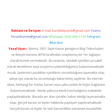
r giriş adresi
betexper.xyz
m elexbet
Reklam ve İletişim:
E-mail:
backlinkpaneli@gmail.com
Teams:
forumhizmeti@gmail.com
Whatsapp: 0262 606 0 726
Telegram:
@karabul
Yasal Uyarı:
Sitemiz, 5651 Sayılı Kanun gereğince Bilgi Teknolojileri
ve İletişim Kurumu (BTK) tarafından onaylanmış bir Yer Sağlayıcı
olarak hizmet vermektedir. Bu nedenle, sitedeki içerikleri proaktif
olarak denetleme veya araştırma yükümlülüğümüz bulunmamaktadır.
Ancak, üyelerimiz yazdıkları içeriklerin sorumluluğunu taşımakta olup,
siteye üye olarak bu sorumluluğu kabul etmiş sayılırlar. Bu internet
sitesi, herhangi bir marka, kurum veya şahıs şirketi ile hiçbir bağlantısı
bulunmamaktadır. Sitede yalnızca kendi hazırladığımız makaleler
paylaşılmaktadır. Burada yer alan içerikler haber niteliği taşımamakta
olup, gerçek kurum ve kişiler hakkında paylaşım yapılmamaktadır.
Gerçek kurum ve kişiler ile isim benzerlikleri tamamen tesadüfidir.