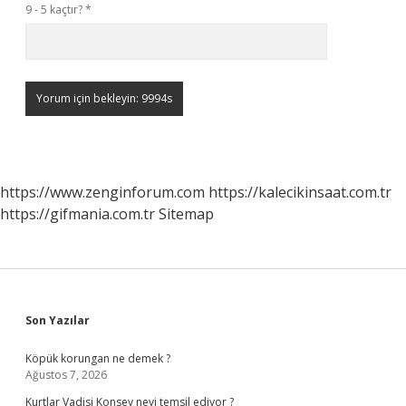
9 - 5 kaçtır?
*
https://www.zenginforum.com
https://kalecikinsaat.com.tr
https://gifmania.com.tr
Sitemap
Sidebar
Son Yazılar
Köpük korungan ne demek ?
Ağustos 7, 2026
Kurtlar Vadisi Konsey neyi temsil ediyor ?