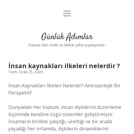
menüyü
Anasayfa
aç
Gizlilik Politikası
Günlük Adımlar
Yasal Uyarı
Hayata dair renkli ve dikkat çekici paylaşımlar.
Hakkımızda
İnsan kaynakları ilkeleri nelerdir ?
Tarih: Ocak 25, 2026
İnsan Kaynakları İlkeleri Nelerdir? Antropolojik Bir
Perspektif
Dünyadaki her toplum, insan ilişkilerini düzenleme
biçiminde kendine özgü sistemler geliştirmiştir.
İnsanların birlikte çalıştığı, ürettiği ve bir arada
yaşadığı her ortamda, ilişkilerin dinamiklerini