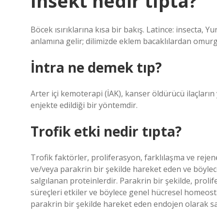
Insekt nedir tıpta?
Böcek ısırıklarına kısa bir bakış. Latince: insecta
anlamına gelir; dilimizde eklem bacaklılardan omurg
İntra ne demek tıp?
Arter içi kemoterapi (İAK), kanser öldürücü ilaçlar
enjekte edildiği bir yöntemdir.
Trofik etki nedir tıpta?
Trofik faktörler, proliferasyon, farklılaşma ve rejen
ve/veya parakrin bir şekilde hareket eden ve böyl
salgılanan proteinlerdir. Parakrin bir şekilde, proli
süreçleri etkiler ve böylece genel hücresel homeos
parakrin bir şekilde hareket eden endojen olarak sa