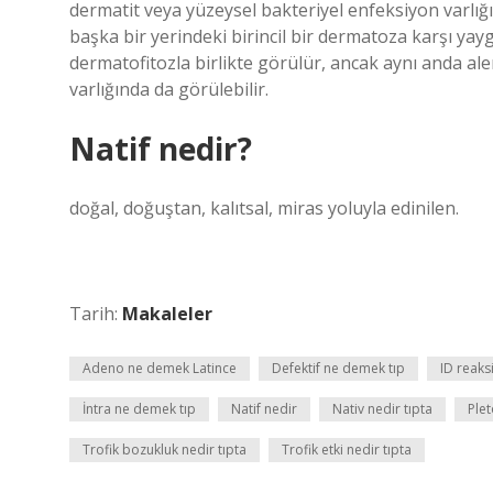
dermatit veya yüzeysel bakteriyel enfeksiyon varlığ
başka bir yerindeki birincil bir dermatoza karşı yayg
dermatofitozla birlikte görülür, ancak aynı anda al
varlığında da görülebilir.
Natif nedir?
doğal, doğuştan, kalıtsal, miras yoluyla edinilen.
Tarih:
Makaleler
Adeno ne demek Latince
Defektif ne demek tıp
ID reaks
İntra ne demek tıp
Natif nedir
Nativ nedir tıpta
Plet
Trofik bozukluk nedir tıpta
Trofik etki nedir tıpta