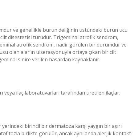
mdur ve genellikle burun deliğinin üstündeki burun ucu
cilt disestezisi türüdür. Trigeminal atrofik sendrom,
igeminal atrofik sendrom, nadir görülen bir durumdur ve
u olan alar’ın ülserasyonuyla ortaya çıkan bir cilt
geminal sinire verilen hasardan kaynaklanır.
ı veya ilaç laboratuvarları tarafından üretilen ilaçlar.
erindeki birincil bir dermatoza karşı yaygın bir aşırı
ofitozla birlikte görülür, ancak aynı anda alerjik kontakt