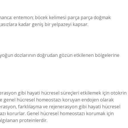
, Yunanca: entemon; böcek kelimesi parça parça doğmak
asızlara kadar geniş bir yelpazeyi kapsar.
ın yoğun dozlarının doğrudan gözün etkilenen bölgelerine
erasyon gibi hayati hücresel süreçleri etkilemek için otokrin
ece genel hücresel homeostazı koruyan endojen olarak
ferasyon, farklılaşma ve rejenerasyon gibi hayati hücresel
tazı korurlar. Genel hücresel homeostazı korumak için
lgılanan proteinlerdir.