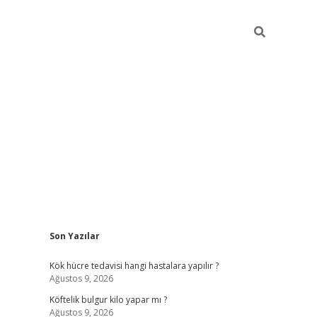
Sidebar
Son Yazılar
tci
vdcasino güncel giriş
ilbet casino
ilbet yeni giriş
Betexper gi
Kök hücre tedavisi hangi hastalara yapılır ?
Ağustos 9, 2026
Köftelik bulgur kilo yapar mı ?
Ağustos 9, 2026