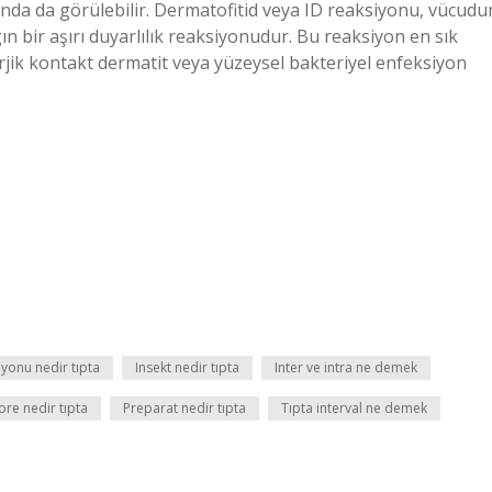
ında da görülebilir. Dermatofitid veya ID reaksiyonu, vücudu
ın bir aşırı duyarlılık reaksiyonudur. Bu reaksiyon en sık
erjik kontakt dermatit veya yüzeysel bakteriyel enfeksiyon
iyonu nedir tıpta
Insekt nedir tıpta
Inter ve intra ne demek
ore nedir tıpta
Preparat nedir tıpta
Tıpta interval ne demek