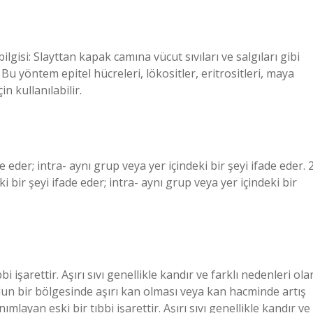
lgisi: Slayttan kapak camına vücut sıvıları ve salgıları gibi
 yöntem epitel hücreleri, lökositler, eritrositleri, maya
n kullanılabilir.
e eder; intra- aynı grup veya yer içindeki bir şeyi ifade eder. 
 bir şeyi ifade eder; intra- aynı grup veya yer içindeki bir
bi işarettir. Aşırı sıvı genellikle kandır ve farklı nedenleri ola
vücudun bir bölgesinde aşırı kan olması veya kan hacminde artış
anımlayan eski bir tıbbi işarettir. Aşırı sıvı genellikle kandır ve