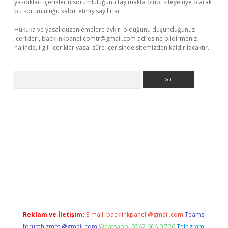
yazdıkları içeriklerin sorumluluğunu taşımakta olup, siteye üye olarak
bu sorumluluğu kabul etmiş sayılırlar.
Hukuka ve yasal düzenlemelere aykırı olduğunu düşündüğünüz
içerikleri,
backlinkpanelicomtr@gmail.com
adresine bildirmeniz
halinde, ilgili içerikler yasal süre içerisinde sitemizden kaldırılacaktır.
Arama
r giriş adresi
betexper.xyz
m elexbet
Reklam ve İletişim:
E-mail:
backlinkpaneli@gmail.com
Teams:
forumhizmeti@gmail.com
Whatsapp: 0262 606 0 726
Telegram: