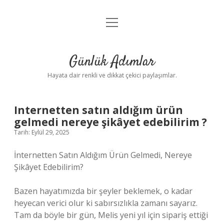
menüyü
Anasayfa
aç
Gizlilik Politikası
Günlük Adımlar
Yasal Uyarı
Hayata dair renkli ve dikkat çekici paylaşımlar.
Hakkımızda
Internetten satın aldığım ürün
gelmedi nereye şikâyet edebilirim ?
Tarih: Eylül 29, 2025
İnternetten Satın Aldığım Ürün Gelmedi, Nereye
Şikâyet Edebilirim?
Bazen hayatımızda bir şeyler beklemek, o kadar
heyecan verici olur ki sabırsızlıkla zamanı sayarız.
Tam da böyle bir gün, Melis yeni yıl için sipariş ettiği