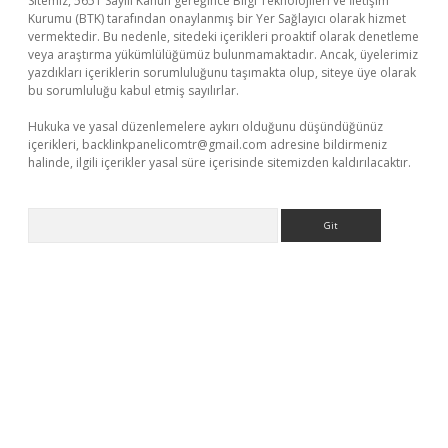
Sitemiz, 5651 Sayılı Kanun gereğince Bilgi Teknolojileri ve İletişim
Kurumu (BTK) tarafından onaylanmış bir Yer Sağlayıcı olarak hizmet
vermektedir. Bu nedenle, sitedeki içerikleri proaktif olarak denetleme
veya araştırma yükümlülüğümüz bulunmamaktadır. Ancak, üyelerimiz
yazdıkları içeriklerin sorumluluğunu taşımakta olup, siteye üye olarak
bu sorumluluğu kabul etmiş sayılırlar.
Hukuka ve yasal düzenlemelere aykırı olduğunu düşündüğünüz
içerikleri,
backlinkpanelicomtr@gmail.com
adresine bildirmeniz
halinde, ilgili içerikler yasal süre içerisinde sitemizden kaldırılacaktır.
Arama
er giriş adresi
betexper.xyz
m elexbet