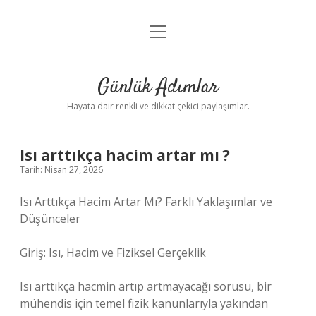
menüyü
Anasayfa
aç
Gizlilik Politikası
Günlük Adımlar
Yasal Uyarı
Hayata dair renkli ve dikkat çekici paylaşımlar.
Hakkımızda
Isı arttıkça hacim artar mı ?
Tarih: Nisan 27, 2026
Isı Arttıkça Hacim Artar Mı? Farklı Yaklaşımlar ve
Düşünceler
Giriş: Isı, Hacim ve Fiziksel Gerçeklik
Isı arttıkça hacmin artıp artmayacağı sorusu, bir
mühendis için temel fizik kanunlarıyla yakından