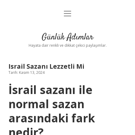
menüyü
Anasayfa
aç
Gizlilik Politikası
Günlük Adımlar
Yasal Uyarı
Hayata dair renkli ve dikkat çekici paylaşımlar.
Hakkımızda
Israil Sazanı Lezzetli Mi
Tarih: Kasım 13, 2024
İsrail sazanı ile
normal sazan
arasındaki fark
nedir?