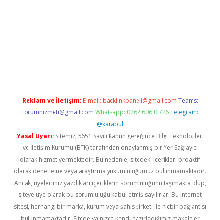
iriş adresi
betexper.xyz
m elexbet
Reklam ve İletişim:
E-mail:
backlinkpaneli@gmail.com
Teams:
forumhizmeti@gmail.com
Whatsapp: 0262 606 0 726
Telegram:
@karabul
Yasal Uyarı:
Sitemiz, 5651 Sayılı Kanun gereğince Bilgi Teknolojileri
ve İletişim Kurumu (BTK) tarafından onaylanmış bir Yer Sağlayıcı
olarak hizmet vermektedir. Bu nedenle, sitedeki içerikleri proaktif
olarak denetleme veya araştırma yükümlülüğümüz bulunmamaktadır.
Ancak, üyelerimiz yazdıkları içeriklerin sorumluluğunu taşımakta olup,
siteye üye olarak bu sorumluluğu kabul etmiş sayılırlar. Bu internet
sitesi, herhangi bir marka, kurum veya şahıs şirketi ile hiçbir bağlantısı
bulunmamaktadır. Sitede yalnızca kendi hazırladığımız makaleler