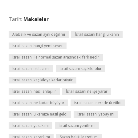
Tarih:
Makaleler
Alabalık ve sazan aynı değil mi
İsrail sazanı hangi ülkenin
İsrail sazanı hangi yemi sever
İsrail sazanı ile normal sazan arasındaki fark nedir
İsrail sazanı istilacı mı
İsrail sazanı kaç kilo olur
İsrail sazanı kaç kiloya kadar büyür
İsrail sazanı nasıl anlaşılır
İsrail sazanı ne işe yarar
İsrail sazanı ne kadar büyüyor
İsrail sazanı nerede üretildi
İsrail sazanı ülkemize nasıl geldi
İsrail sazanı yapay mı
İsrail sazanı yasak mı
İsrail sazanı yenilir mi
İsrail sazanı zararlı mı
Sazan balığı lezzetli mi