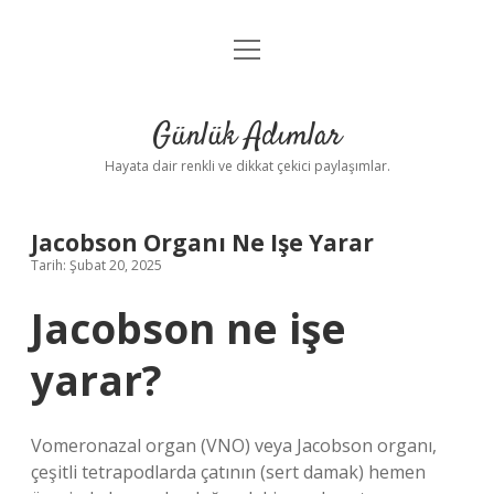
menüyü
Anasayfa
aç
Gizlilik Politikası
Günlük Adımlar
Yasal Uyarı
Hayata dair renkli ve dikkat çekici paylaşımlar.
Hakkımızda
Jacobson Organı Ne Işe Yarar
Tarih: Şubat 20, 2025
Jacobson ne işe
yarar?
Vomeronazal organ (VNO) veya Jacobson organı,
çeşitli tetrapodlarda çatının (sert damak) hemen