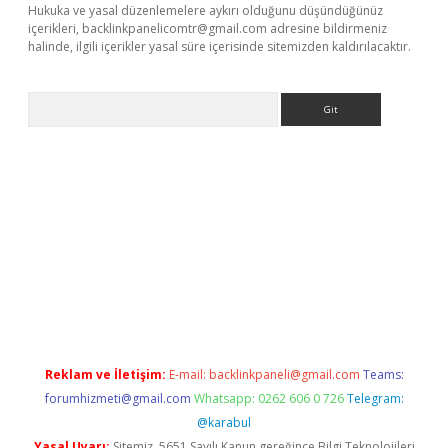
Hukuka ve yasal düzenlemelere aykırı olduğunu düşündüğünüz
içerikleri,
backlinkpanelicomtr@gmail.com
adresine bildirmeniz
halinde, ilgili içerikler yasal süre içerisinde sitemizden kaldırılacaktır.
Arama
iş adresi
betexper.xyz
m elexbet
Reklam ve İletişim:
E-mail:
backlinkpaneli@gmail.com
Teams:
forumhizmeti@gmail.com
Whatsapp: 0262 606 0 726
Telegram:
@karabul
Yasal Uyarı:
Sitemiz, 5651 Sayılı Kanun gereğince Bilgi Teknolojileri