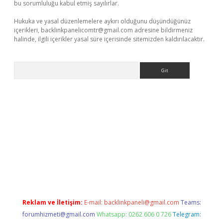
bu sorumluluğu kabul etmiş sayılırlar.
Hukuka ve yasal düzenlemelere aykırı olduğunu düşündüğünüz
içerikleri,
backlinkpanelicomtr@gmail.com
adresine bildirmeniz
halinde, ilgili içerikler yasal süre içerisinde sitemizden kaldırılacaktır.
Arama
esi
betexper.xyz
m elexbet
Reklam ve İletişim:
E-mail:
backlinkpaneli@gmail.com
Teams:
forumhizmeti@gmail.com
Whatsapp: 0262 606 0 726
Telegram: