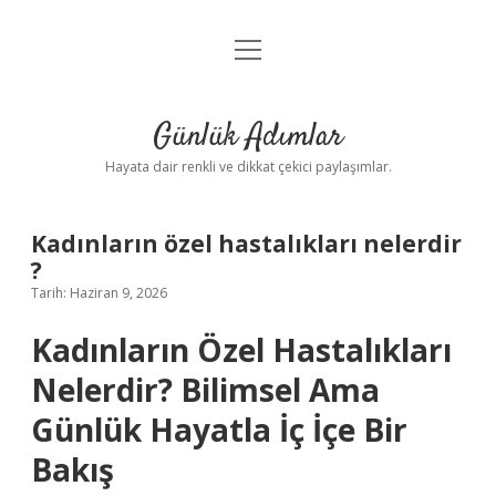
menüyü
Anasayfa
aç
Gizlilik Politikası
Günlük Adımlar
Yasal Uyarı
Hayata dair renkli ve dikkat çekici paylaşımlar.
Hakkımızda
Kadınların özel hastalıkları nelerdir
?
Tarih: Haziran 9, 2026
Kadınların Özel Hastalıkları
Nelerdir? Bilimsel Ama
Günlük Hayatla İç İçe Bir
Bakış