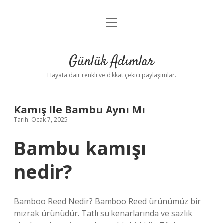
menüyü
Anasayfa
aç
Gizlilik Politikası
Günlük Adımlar
Yasal Uyarı
Hayata dair renkli ve dikkat çekici paylaşımlar.
Hakkımızda
Kamış Ile Bambu Aynı Mı
Tarih: Ocak 7, 2025
Bambu kamışı
nedir?
Bamboo Reed Nedir? Bamboo Reed ürünümüz bir
mızrak ürünüdür. Tatlı su kenarlarında ve sazlık