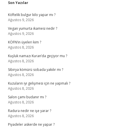
Sidebar
Son Yazılar
Köftelik bulgur kilo yapar mı ?
Ağustos 9, 2026
Vegan yumurta ikamesi nedir ?
Ağustos 9, 2026
KÖFN’in üyeleri kim ?
Ağustos 8, 2026
Kuşluk namazı Kuran’da geçiyor mu ?
Ağustos 8, 2026
Sibirya kömürü sobada yakılır mı ?
Ağustos 8, 2026
Kuzuların iyi gelişmesi için ne yapmalı ?
Ağustos 8, 2026
Salon çamı budanır mı ?
Ağustos 8, 2026
Radura nedir ne işe yarar ?
Ağustos 8, 2026
Piyadeler askerde ne yapar ?