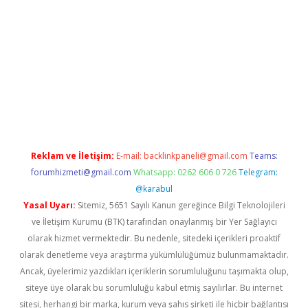
iriş adresi
betexper.xyz
m elexbet
Reklam ve İletişim:
E-mail:
backlinkpaneli@gmail.com
Teams:
forumhizmeti@gmail.com
Whatsapp: 0262 606 0 726
Telegram:
@karabul
Yasal Uyarı:
Sitemiz, 5651 Sayılı Kanun gereğince Bilgi Teknolojileri
ve İletişim Kurumu (BTK) tarafından onaylanmış bir Yer Sağlayıcı
olarak hizmet vermektedir. Bu nedenle, sitedeki içerikleri proaktif
olarak denetleme veya araştırma yükümlülüğümüz bulunmamaktadır.
Ancak, üyelerimiz yazdıkları içeriklerin sorumluluğunu taşımakta olup,
siteye üye olarak bu sorumluluğu kabul etmiş sayılırlar. Bu internet
sitesi, herhangi bir marka, kurum veya şahıs şirketi ile hiçbir bağlantısı