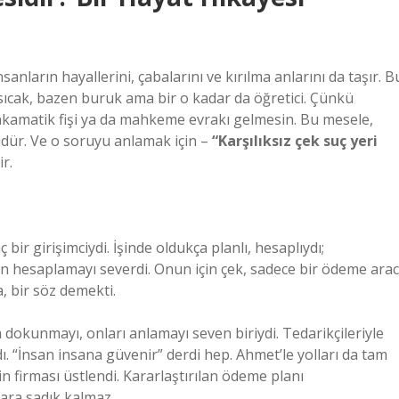
sanların hayallerini, çabalarını ve kırılma anlarını da taşır. B
 sıcak, bazen buruk ama bir o kadar da öğretici. Çünkü
bankamatik fişi ya da mahkeme evrakı gelmesin. Bu mesele,
lüdür. Ve o soruyu anlamak için –
“Karşılıksız çek suç yeri
r.
 bir girişimciydi. İşinde oldukça planlı, hesaplıydı;
eden hesaplamayı severdi. Onun için çek, sadece bir ödeme arac
a, bir söz demekti.
ra dokunmayı, onları anlamayı seven biriydi. Tedarikçileriyle
dı. “İnsan insana güvenir” derdi hep. Ahmet’le yolları da tam
’in firması üstlendi. Kararlaştırılan ödeme planı
lara sadık kalmaz…