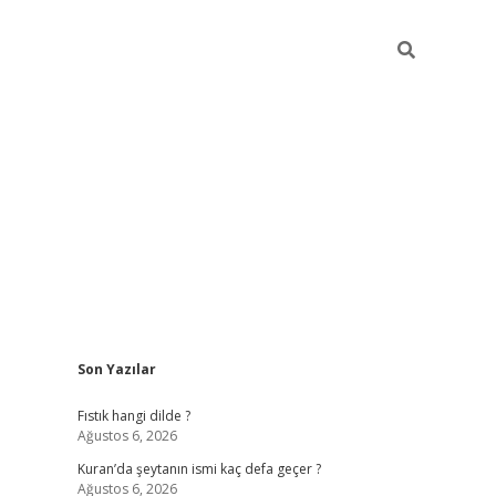
Sidebar
Son Yazılar
etci
vdcasino güncel giriş
ilbet casino
ilbet yeni giriş
Betexper g
Fıstık hangi dilde ?
Ağustos 6, 2026
Kuran’da şeytanın ismi kaç defa geçer ?
Ağustos 6, 2026