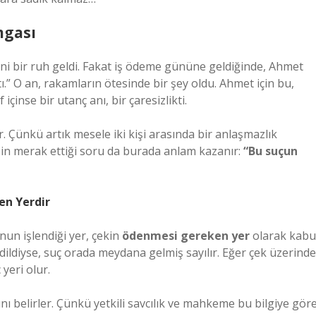
mgası
yeni bir ruh geldi. Fakat iş ödeme gününe geldiğinde, Ahmet
tı.” O an, rakamların ötesinde bir şey oldu. Ahmet için bu,
 içinse bir utanç anı, bir çaresizlikti.
. Çünkü artık mesele iki kişi arasında bir anlaşmazlık
sin merak ettiği soru da burada anlam kazanır:
“Bu suçun
en Yerdir
nun işlendiği yer, çekin
ödenmesi gereken yer
olarak kabu
dildiyse, suç orada meydana gelmiş sayılır. Eğer çek üzerinde
yeri olur.
ı belirler. Çünkü yetkili savcılık ve mahkeme bu bilgiye gör