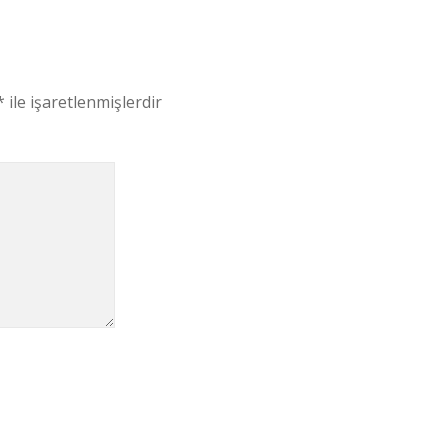
*
ile işaretlenmişlerdir