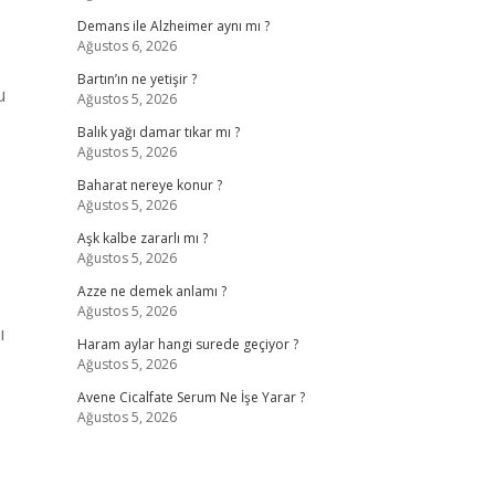
Demans ile Alzheimer aynı mı ?
Ağustos 6, 2026
Bartın’ın ne yetişir ?
u
Ağustos 5, 2026
Balık yağı damar tıkar mı ?
Ağustos 5, 2026
Baharat nereye konur ?
Ağustos 5, 2026
Aşk kalbe zararlı mı ?
Ağustos 5, 2026
Azze ne demek anlamı ?
Ağustos 5, 2026
ı
Haram aylar hangi surede geçiyor ?
Ağustos 5, 2026
Avene Cicalfate Serum Ne İşe Yarar ?
Ağustos 5, 2026