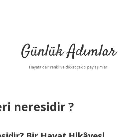
Günlük Adımlar
Hayata dair renkli ve dikkat çekici paylaşımlar.
ri neresidir ?
b
esidir? Bir Hayat Hikâyesi