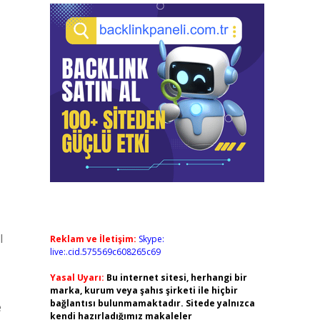
l
Reklam ve İletişim:
Skype:
live:.cid.575569c608265c69
Yasal Uyarı:
Bu internet sitesi, herhangi bir
marka, kurum veya şahıs şirketi ile hiçbir
bağlantısı bulunmamaktadır. Sitede yalnızca
e
kendi hazırladığımız makaleler