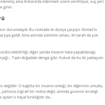
zenlenmiş ama Ankara’da ödenmek üzere verilmişse, suç yeri
e girer.
rü
 zor durumdaydı. Bu noktada iki dünya çarpıştı: Ahmet’in
karşıya geldi. Ama aslında sistemin amacı, iki tarafı da yok
rdürülebilirliği; diğer yanda insanın hata yapabileceği,
rçeği… Tıpkı doğadaki denge gibi. Hukuk da bu iki yaklaşımı
sı değildir. O kağıtta bir insanın emeği, bir diğerinin umudu,
, yalnızca coğrafi bir nokta değil, aslında
güvenin kırıldığı
 açılan o hayal kırıklığıdır da…