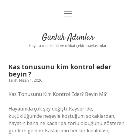
menüyü
Anasayfa
aç
Gizlilik Politikası
Günlük Adımlar
Yasal Uyarı
Hayata dair renkli ve dikkat çekici paylaşımlar.
Hakkımızda
Kas tonusunu kim kontrol eder
beyin ?
Tarih: Nisan 1, 2026
Kas Tonusunu Kim Kontrol Eder? Beyin Mi?
Hayatımda çok şey değişti. Kayseri’de,
küçüklüğümde neşeyle koştuğum sokaklardan,
hayatın bana ne kadar da zorlu olduğunu gösteren
günlere geldim. Kaslarımın her bir kasılması,