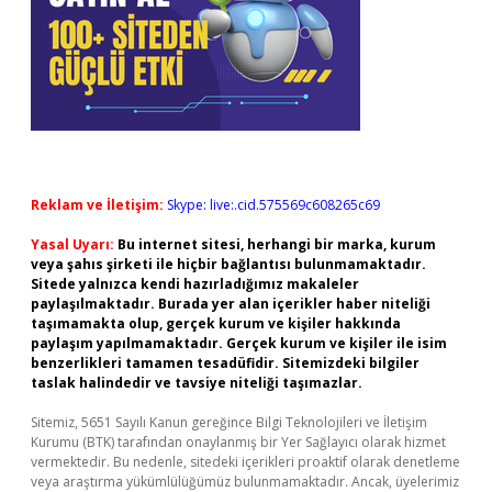
Reklam ve İletişim:
Skype: live:.cid.575569c608265c69
Yasal Uyarı:
Bu internet sitesi, herhangi bir marka, kurum
veya şahıs şirketi ile hiçbir bağlantısı bulunmamaktadır.
Sitede yalnızca kendi hazırladığımız makaleler
paylaşılmaktadır. Burada yer alan içerikler haber niteliği
taşımamakta olup, gerçek kurum ve kişiler hakkında
paylaşım yapılmamaktadır. Gerçek kurum ve kişiler ile isim
benzerlikleri tamamen tesadüfidir. Sitemizdeki bilgiler
taslak halindedir ve tavsiye niteliği taşımazlar.
Sitemiz, 5651 Sayılı Kanun gereğince Bilgi Teknolojileri ve İletişim
Kurumu (BTK) tarafından onaylanmış bir Yer Sağlayıcı olarak hizmet
vermektedir. Bu nedenle, sitedeki içerikleri proaktif olarak denetleme
veya araştırma yükümlülüğümüz bulunmamaktadır. Ancak, üyelerimiz