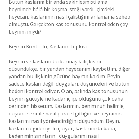
Bütün kaslarım bir anda sakinleşmişti ama
beynimde hâlâ bir koşma isteği vardı. İçimdeki
heyecan, kaslarımın nasıl çalıştığını anlamama sebep
olmuştu. Gerçekten kas tonusunu kontrol eden şey
beynim miydi?
Beynin Kontrolü, Kasların Tepkisi
Beynin ve kasların bu karmaşık ilişkisini
düşündükçe, bir yandan heyecanımı kaybettim, diğer
yandan bu ilişkinin gücüne hayran kaldım. Beyin
sadece kasları değil, duyguları, düşünceleri ve bütün
bedeni kontrol ediyor. O an, aslında kas tonusunun
beynin gücüyle ne kadar iç içe olduğunu çok daha
derinden hissettim. Kaslarımın, benim ruh halimle,
düşüncelerimle nasıl paralel gittiğini ve beynimin
kaslarımı nasıl yönlendirdiğini düşündüm. Beyin,
kaslarıma giden yolu çiziyor, kaslarım da bana,
bedenimin sınırlarını, duygularımı nasıl