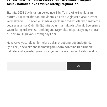
taslak halindedir ve tavsiye niteliği taşımazlar.
Sitemiz, 5651 Sayılı Kanun gereğince Bilgi Teknolojileri ve İletişim
Kurumu (BTK) tarafından onaylanmış bir Yer Sağlayıcı olarak hizmet
vermektedir. Bu nedenle, sitedeki içerikleri proaktif olarak denetleme
veya araştırma yükümlülüğümüz bulunmamaktadır. Ancak, üyelerimiz
yazdıkları içeriklerin sorumluluğunu taşımakta olup, siteye üye olarak
bu sorumluluğu kabul etmiş sayılırlar.
Hukuka ve yasal düzenlemelere aykırı olduğunu düşündüğünüz
içerikleri,
backlinkpanelicomtr@gmail.com
adresine bildirmeniz
halinde, ilgili içerikler yasal süre içerisinde sitemizden kaldırılacaktır.
Arama
iş adresi
betexper.xyz
m elexbet