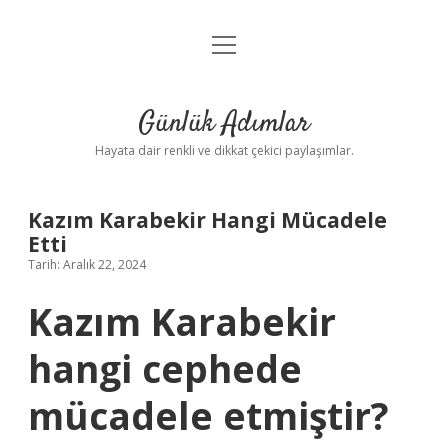
menüyü
Anasayfa
aç
Gizlilik Politikası
Günlük Adımlar
Yasal Uyarı
Hayata dair renkli ve dikkat çekici paylaşımlar.
Hakkımızda
Kazım Karabekir Hangi Mücadele
Etti
Tarih: Aralık 22, 2024
Kazım Karabekir
hangi cephede
mücadele etmiştir?