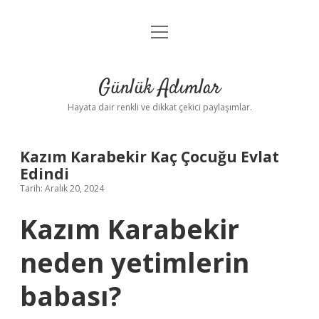
menüyü
Anasayfa
aç
Gizlilik Politikası
Günlük Adımlar
Yasal Uyarı
Hayata dair renkli ve dikkat çekici paylaşımlar.
Hakkımızda
Kazım Karabekir Kaç Çocuğu Evlat
Edindi
Tarih: Aralık 20, 2024
Kazım Karabekir
neden yetimlerin
babası?