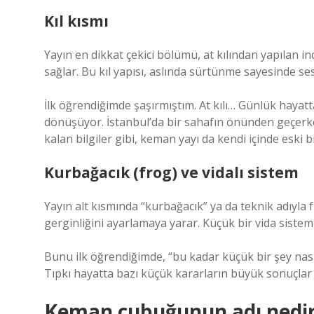
Kıl kısmı
Yayın en dikkat çekici bölümü, at kılından yapılan i
sağlar. Bu kıl yapısı, aslında sürtünme sayesinde sesi
İlk öğrendiğimde şaşırmıştım. At kılı… Günlük haya
dönüşüyor. İstanbul’da bir sahafın önünden geçerken
kalan bilgiler gibi, keman yayı da kendi içinde eski bir
Kurbağacık (frog) ve vidalı sistem
Yayın alt kısmında “kurbağacık” ya da teknik adıyla
gerginliğini ayarlamaya yarar. Küçük bir vida sistemiyl
Bunu ilk öğrendiğimde, “bu kadar küçük bir şey nas
Tıpkı hayatta bazı küçük kararların büyük sonuçlar
Keman çubuğunun adı nedir