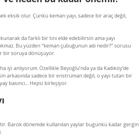
ek eksik olur. Çünkü keman yayı, sadece bir araç değil,
arak da farklı bir tını elde edebilirsin ama yayı
çıkmaz. Bu yüzden “keman çubuğunun adı nedir?” sorusu
ir bir soruya dönüşüyor.
a iyi anlıyorum. Özellikle Beyoğlu’nda ya da Kadıköy’de
 arkasında sadece bir enstrüman değil, o yayı tutan bir
 yay basıncı… Hepsi birleşiyor.
ı
tir. Barok dönemde kullanılan yaylar bugünkü kadar gergin
.