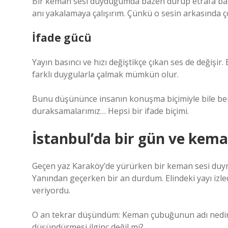
Bir keman sesi duyduğumda bazen durup etrafa baka
anı yakalamaya çalışırım. Çünkü o sesin arkasında ço
İfade gücü
Yayın basıncı ve hızı değiştikçe çıkan ses de değişir
farklı duygularla çalmak mümkün olur.
Bunu düşününce insanın konuşma biçimiyle bile ben
duraksamalarımız… Hepsi bir ifade biçimi.
İstanbul’da bir gün ve kema
Geçen yaz Karaköy’de yürürken bir keman sesi duym
Yanından geçerken bir an durdum. Elindeki yayı izledi
veriyordu.
O an tekrar düşündüm: Keman çubuğunun adı nedir? 
düşündürmesi ilginç değil mi?