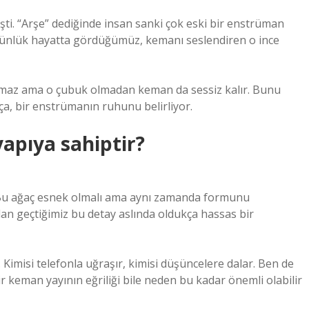
ti. “Arşe” dediğinde insan sanki çok eski bir enstrüman
günlük hayatta gördüğümüz, kemanı seslendiren o ince
kmaz ama o çubuk olmadan keman da sessiz kalır. Bunu
a, bir enstrümanın ruhunu belirliyor.
yapıya sahiptir?
r. Bu ağaç esnek olmalı ama aynı zamanda formunu
n geçtiğimiz bu detay aslında oldukça hassas bir
Kimisi telefonla uğraşır, kimisi düşüncelere dalar. Ben de
 keman yayının eğriliği bile neden bu kadar önemli olabilir