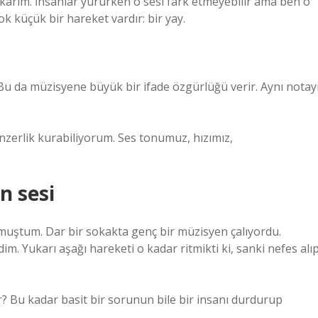
rım. İnsanlar yürürken o sesi fark etmeyebilir ama ben o
k küçük bir hareket vardır: bir yay.
. Bu da müzisyene büyük bir ifade özgürlüğü verir. Aynı notay
zerlik kurabiliyorum. Ses tonumuz, hızımız,
n sesi
uştum. Dar bir sokakta genç bir müzisyen çalıyordu.
m. Yukarı aşağı hareketi o kadar ritmikti ki, sanki nefes alı
Bu kadar basit bir sorunun bile bir insanı durdurup