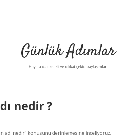
Günlük Adımlar
Hayata dair renkli ve dikkat çekici paylaşımlar.
ı nedir ?
betc
 adı nedir” konusunu derinlemesine inceliyoruz.