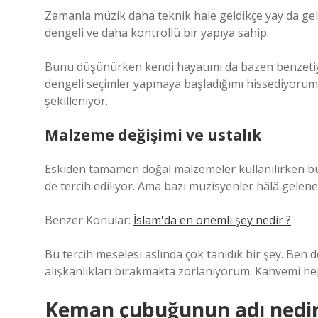
Zamanla müzik daha teknik hale geldikçe yay da gel
dengeli ve daha kontrollü bir yapıya sahip.
Bunu düşünürken kendi hayatımı da bazen benzetiy
dengeli seçimler yapmaya başladığımı hissediyorum. Y
şekilleniyor.
Malzeme değişimi ve ustalık
Eskiden tamamen doğal malzemeler kullanılırken bug
de tercih ediliyor. Ama bazı müzisyenler hâlâ gele
Benzer Konular:
İslam'da en önemli şey nedir ?
Bu tercih meselesi aslında çok tanıdık bir şey. Ben d
alışkanlıkları bırakmakta zorlanıyorum. Kahvemi hep
Keman çubuğunun adı nedir