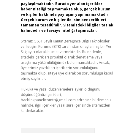
paylaşılmaktadır. Burada yer alan içerikler
haber niteliği taşımamakta olup, gerçek kurum
ve kişiler hakkında paylaşım yapılmamaktadır.
Gerçek kurum ve kişiler ile isim benzerlikleri
tamamen tesadüfidir. Sitemizdeki bilgiler taslak
halindedir ve tavsiye niteliği taşımazlar.
Sitemiz, 5651 Sayılı Kanun gereğince Bilgi Teknolojileri
ve İletişim Kurumu (BTK) tarafından onaylanmış bir Yer
Sağlayıcı olarak hizmet vermektedir. Bu nedenle,
sitedeki içerikleri proaktif olarak denetleme veya
araştırma yükümlülüğümüz bulunmamaktadır. Ancak,
üyelerimiz yazdıkları içeriklerin sorumluluğunu
taşımakta olup, siteye üye olarak bu sorumluluğu kabul
etmiş sayılırlar.
Hukuka ve yasal düzenlemelere aykırı olduğunu
düşündüğünüz içerikleri,
backlinkpanelicomtr@gmail.com
adresine bildirmeniz
halinde, ilgili içerikler yasal süre içerisinde sitemizden
kaldırılacaktır.
Arama