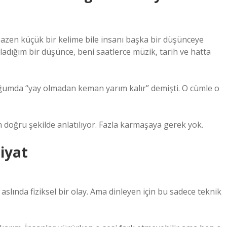
bazen küçük bir kelime bile insanı başka bir düşünceye
adığım bir düşünce, beni saatlerce müzik, tarih ve hatta
umda “yay olmadan keman yarım kalır” demişti. O cümle o
n doğru şekilde anlatılıyor. Fazla karmaşaya gerek yok.
iyat
slında fiziksel bir olay. Ama dinleyen için bu sadece teknik