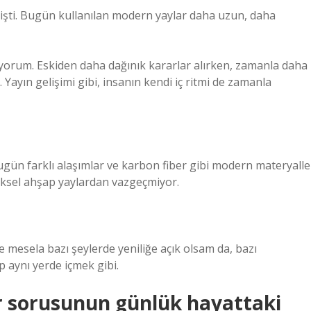
işti. Bugün kullanılan modern yaylar daha uzun, daha
orum. Eskiden daha dağınık kararlar alırken, zamanla daha
ayın gelişimi gibi, insanın kendi iç ritmi de zamanla
ün farklı alaşımlar ve karbon fiber gibi modern materyalle
neksel ahşap yaylardan vazgeçmiyor.
e mesela bazı şeylerde yeniliğe açık olsam da, bazı
 aynı yerde içmek gibi.
 sorusunun günlük hayattaki