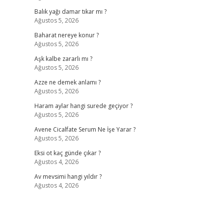
Balık yağı damar tıkar mı ?
Ağustos 5, 2026
Baharat nereye konur ?
Ağustos 5, 2026
Aşk kalbe zararlı mı ?
Ağustos 5, 2026
Azze ne demek anlamı ?
Ağustos 5, 2026
Haram aylar hangi surede geçiyor ?
Ağustos 5, 2026
Avene Cicalfate Serum Ne İşe Yarar ?
Ağustos 5, 2026
Eksi ot kaç günde çıkar ?
Ağustos 4, 2026
Av mevsimi hangi yıldır ?
Ağustos 4, 2026