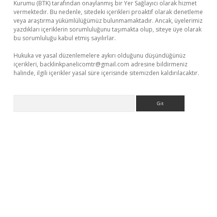
Kurumu (BTK) tarafından onaylanmış bir Yer Sağlayıcı olarak hizmet
vermektedir. Bu nedenle, sitedeki içerikleri proaktif olarak denetleme
veya araştırma yükümlülüğümüz bulunmamaktadır. Ancak, üyelerimiz
yazdıkları içeriklerin sorumluluğunu taşımakta olup, siteye üye olarak
bu sorumluluğu kabul etmiş sayılırlar.
Hukuka ve yasal düzenlemelere aykırı olduğunu düşündüğünüz
içerikleri,
backlinkpanelicomtr@gmail.com
adresine bildirmeniz
halinde, ilgili içerikler yasal süre içerisinde sitemizden kaldırılacaktır.
Arama
 giriş adresi
betexper.xyz
m elexbet