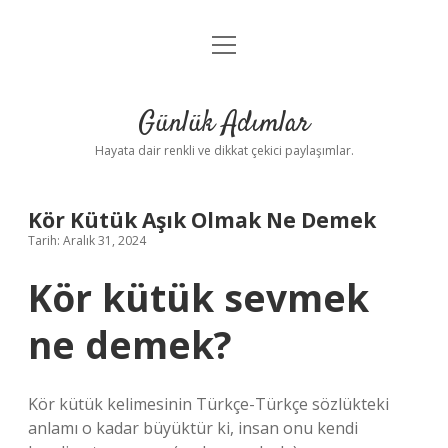
menüyü
Anasayfa
aç
Gizlilik Politikası
Günlük Adımlar
Yasal Uyarı
Hayata dair renkli ve dikkat çekici paylaşımlar.
Hakkımızda
Kör Kütük Aşık Olmak Ne Demek
Tarih: Aralık 31, 2024
Kör kütük sevmek
ne demek?
Kör kütük kelimesinin Türkçe-Türkçe sözlükteki
anlamı o kadar büyüktür ki, insan onu kendi