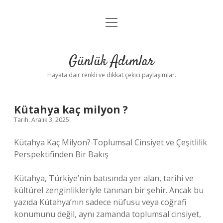
menüyü
Anasayfa
aç
Gizlilik Politikası
Günlük Adımlar
Yasal Uyarı
Hayata dair renkli ve dikkat çekici paylaşımlar.
Hakkımızda
Kütahya kaç milyon ?
Tarih: Aralık 3, 2025
Kütahya Kaç Milyon? Toplumsal Cinsiyet ve Çeşitlilik
Perspektifinden Bir Bakış
Kütahya, Türkiye’nin batısında yer alan, tarihi ve
kültürel zenginlikleriyle tanınan bir şehir. Ancak bu
yazıda Kütahya’nın sadece nüfusu veya coğrafi
konumunu değil, aynı zamanda toplumsal cinsiyet,