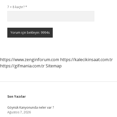
7 + 8 kaçtır?
*
https://www.zenginforum.com
https://kalecikinsaat.com.tr
https://gifmania.com.tr
Sitemap
Sidebar
Son Yazılar
Göynük Kanyonunda neler var ?
Ağustos 7, 2026