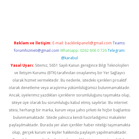
er giriş adresi
betexper.xyz
m elexbet
Reklam ve İletişim:
E-mail:
backlinkpaneli@gmail.com
Teams:
forumhizmeti@gmail.com
Whatsapp: 0262 606 0 726
Telegram:
@karabul
Yasal Uyarı:
Sitemiz, 5651 Sayılı Kanun gereğince Bilgi Teknolojileri
ve İletişim Kurumu (BTK) tarafından onaylanmış bir Yer Sağlayıcı
olarak hizmet vermektedir. Bu nedenle, sitedeki içerikleri proaktif
olarak denetleme veya araştırma yükümlülüğümüz bulunmamaktadır.
Ancak, üyelerimiz yazdıkları içeriklerin sorumluluğunu taşımakta olup,
siteye üye olarak bu sorumluluğu kabul etmiş sayılırlar. Bu internet
sitesi, herhangi bir marka, kurum veya şahıs şirketi ile hiçbir bağlantısı
bulunmamaktadır. Sitede yalnızca kendi hazırladığımız makaleler
paylaşılmaktadır. Burada yer alan içerikler haber niteliği taşımamakta
olup, gerçek kurum ve kişiler hakkında paylaşım yapılmamaktadır.