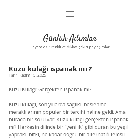
menüyü
Anasayfa
aç
Gizlilik Politikası
Günlük Adımlar
Yasal Uyarı
Hayata dair renkli ve dikkat çekici paylaşımlar.
Hakkımızda
Kuzu kulağı ıspanak mı ?
Tarih: Kasım 15, 2025
Kuzu Kulağı: Gerçekten Ispanak mı?
Kuzu kulağı, son yıllarda sağlıklı beslenme
meraklılarının popüler bir tercihi haline geldi. Ama
burada bir soru var: Kuzu kulağı gerçekten ıspanak
mı? Herkesin dilinde bir “yenilik” gibi duran bu yeşil
yapraklı bitki, ne kadar doğru bir alternatifi temsil