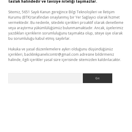
taslak halindedir ve tavsiye niteliği taşımazlar.
Sitemiz, 5651 Sayılı Kanun gereğince Bilgi Teknolojileri ve İletişim
Kurumu (BTK) tarafından onaylanmış bir Yer Sağlayıcı olarak hizmet
vermektedir. Bu nedenle, sitedeki içerikleri proaktif olarak denetleme
veya araştırma yükümlülüğümüz bulunmamaktadır. Ancak, üyelerimiz
yazdıkları içeriklerin sorumluluğunu taşımakta olup, siteye üye olarak
bu sorumluluğu kabul etmiş sayılırlar.
Hukuka ve yasal düzenlemelere aykırı olduğunu düşündüğünüz
içerikleri,
backlinkpanelicomtr@gmail.com
adresine bildirmeniz
halinde, ilgili içerikler yasal süre içerisinde sitemizden kaldırılacaktır.
Arama
per giriş adresi
betexper.xyz
m elexbet