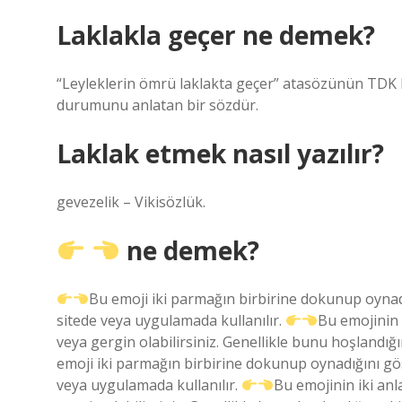
Laklakla geçer ne demek?
“Leyleklerin ömrü laklakta geçer” atasözünün TDK k
durumunu anlatan bir sözdür.
Laklak etmek nasıl yazılır?
gevezelik – Vikisözlük.
ne demek?
Bu emoji iki parmağın birbirine dokunup oynadı
sitede veya uygulamada kullanılır.
Bu emojinin 
veya gergin olabilirsiniz. Genellikle bunu hoşlandığı
emoji iki parmağın birbirine dokunup oynadığını gös
veya uygulamada kullanılır.
Bu emojinin iki anl