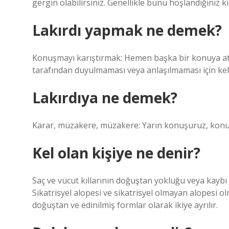
gergin olabilirsiniz. Genellikle bunu hoşlandığınız ki
Lakırdı yapmak ne demek?
Konuşmayı karıştırmak: Hemen başka bir konuya atla
tarafından duyulmaması veya anlaşılmaması için kel
Lakırdıya ne demek?
Karar, müzakere, müzakere: Yarın konuşuruz, konuş
Kel olan kişiye ne denir?
Saç ve vücut kıllarının doğuştan yokluğu veya kaybı
Sikatrisyel alopesi ve sikatrisyel olmayan alopesi ol
doğuştan ve edinilmiş formlar olarak ikiye ayrılır.