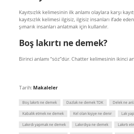
Kayıtsızlık kelimesinin ilk anlamı olaylara karşı kayı
kayıtsızlık kelimesi ilgisiz, ilgisiz insanları ifade ed
şımarık insanları anlatmak için kullanılır.
Boş lakırtı ne demek?
Birinci anlamı “söz”dür. Chatter kelimesinin ikinci 
Tarih:
Makaleler
Boş lakırtı ne demek
Dazlak ne demek TDK
Delek ne anl
Kabalik etmek ne demek
Kel olan kişiye ne denir
Lak ya
Lakırdı yapmak ne demek
Lakırdıya ne demek
Lakırtı e