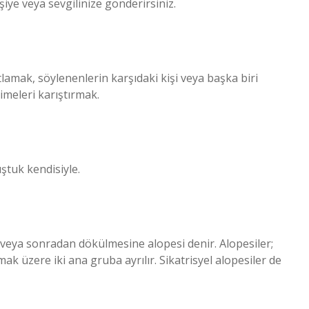
şiye veya sevgilinize gönderirsiniz.
mak, söylenenlerin karşıdaki kişi veya başka biri
imeleri karıştırmak.
tuk kendisiyle.
 veya sonradan dökülmesine alopesi denir. Alopesiler;
mak üzere iki ana gruba ayrılır. Sikatrisyel alopesiler de