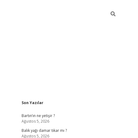
Sidebar
Son Yazılar
i
vdcasino güncel giriş
ilbet casino
ilbet yeni giriş
Betexper giri
Bartın’ın ne yetişir ?
Ağustos 5, 2026
Balık yağı damar tıkar mı ?
Ağustos 5, 2026