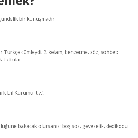
demek?
 gündelik bir konuşmadır.
ir Türkçe cümleydi. 2. kelam, benzetme, söz, sohbet:
 tuttular.
k Dil Kurumu, t.y.).
lüğüne bakacak olursanız; boş söz, gevezelik, dedikodu