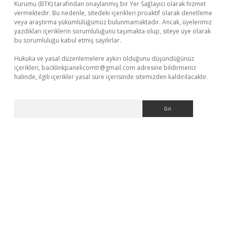
Kurumu (BTK) tarafından onaylanmış bir Yer Sağlayıcı olarak hizmet
vermektedir. Bu nedenle, sitedeki içerikleri proaktif olarak denetleme
veya araştırma yükümlülüğümüz bulunmamaktadır. Ancak, üyelerimiz
yazdıkları içeriklerin sorumluluğunu taşımakta olup, siteye üye olarak
bu sorumluluğu kabul etmiş sayılırlar.
Hukuka ve yasal düzenlemelere aykırı olduğunu düşündüğünüz
içerikleri,
backlinkpanelicomtr@gmail.com
adresine bildirmeniz
halinde, ilgili içerikler yasal süre içerisinde sitemizden kaldırılacaktır.
Arama
giriş adresi
betexper.xyz
m elexbet