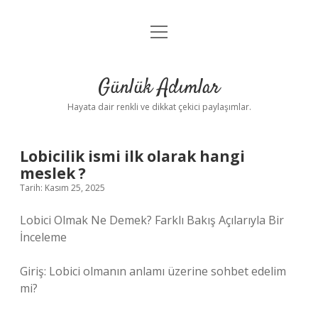
menüyü
Anasayfa
aç
Gizlilik Politikası
Günlük Adımlar
Yasal Uyarı
Hayata dair renkli ve dikkat çekici paylaşımlar.
Hakkımızda
Lobicilik ismi ilk olarak hangi
meslek ?
Tarih: Kasım 25, 2025
Lobici Olmak Ne Demek? Farklı Bakış Açılarıyla Bir
İnceleme
Giriş: Lobici olmanın anlamı üzerine sohbet edelim
mi?