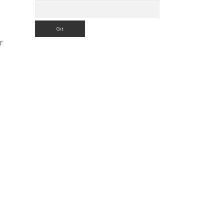
Arama
r
,