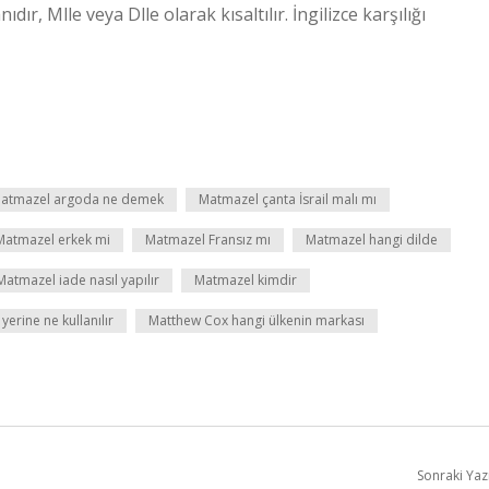
r, Mlle veya Dlle olarak kısaltılır. İngilizce karşılığı
atmazel argoda ne demek
Matmazel çanta İsrail malı mı
Matmazel erkek mi
Matmazel Fransız mı
Matmazel hangi dilde
Matmazel iade nasıl yapılır
Matmazel kimdir
erine ne kullanılır
Matthew Cox hangi ülkenin markası
Sonraki Yaz