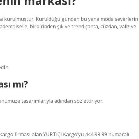
enin markası?
’da kurulmuştur. Kurulduğu günden bu yana moda severlerin
demoiselle, birbirinden şık ve trend çanta, cüzdan, valiz ve
edIn.
sı mı?
ümüze tasarımlarıyla adından söz ettiriyor.
i kargo firması olan YURTİÇİ Kargo’yu 444 99 99 numaralı