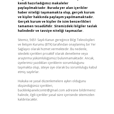
kendi hazırladığımız makaleler
paylaşılmaktadır. Burada yer alan içerikler
haber niteliği taşımamakta olup, gerçek kurum
ve kişiler hakkında paylaşım yapılmamaktadır.
Gerçek kurum ve kişiler ile isim benzerlikleri
tamamen tesadüfidir. Sitemizdeki bilgiler taslak
halindedir ve tavsiye niteliği taşımazlar.
Sitemiz, 5651 Sayılı Kanun gereğince Bilgi Teknolojileri
ve İletişim Kurumu (BTK) tarafından onaylanmış bir Yer
Sağlayıcı olarak hizmet vermektedir. Bu nedenle,
sitedeki içerikleri proaktif olarak denetleme veya
araştırma yükümlülüğümüz bulunmamaktadır. Ancak,
üyelerimiz yazdıkları içeriklerin sorumluluğunu
taşımakta olup, siteye üye olarak bu sorumluluğu kabul
etmiş sayılırlar.
Hukuka ve yasal düzenlemelere aykırı olduğunu
düşündüğünüz içerikleri,
.
backlinkpanelicomtr@gmail.com
adresine bildirmeniz
halinde, ilgili içerikler yasal süre içerisinde sitemizden
kaldırılacaktır.