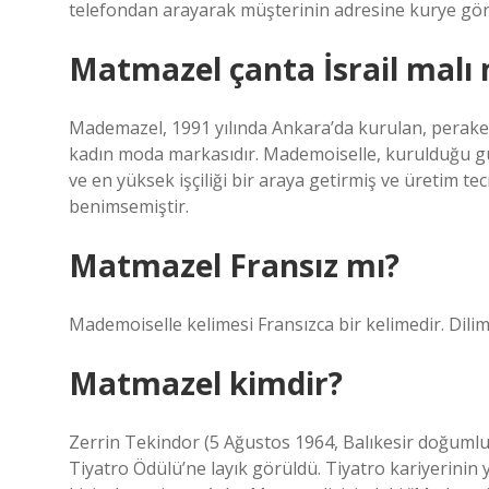
telefondan arayarak müşterinin adresine kurye gön
Matmazel çanta İsrail malı 
Mademazel, 1991 yılında Ankara’da kurulan, perakend
kadın moda markasıdır. Mademoiselle, kurulduğu g
ve en yüksek işçiliği bir araya getirmiş ve üretim t
benimsemiştir.
Matmazel Fransız mı?
Mademoiselle kelimesi Fransızca bir kelimedir. Dilim
Matmazel kimdir?
Zerrin Tekindor (5 Ağustos 1964, Balıkesir doğumlu)
Tiyatro Ödülü’ne layık görüldü. Tiyatro kariyerinin 