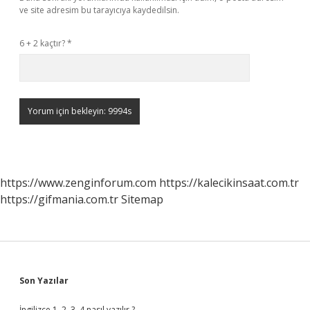
ve site adresim bu tarayıcıya kaydedilsin.
6 + 2 kaçtır?
*
https://www.zenginforum.com
https://kalecikinsaat.com.tr
https://gifmania.com.tr
Sitemap
Sidebar
Son Yazılar
İngilizce 1, 2, 3, 4 nasıl yazılır ?