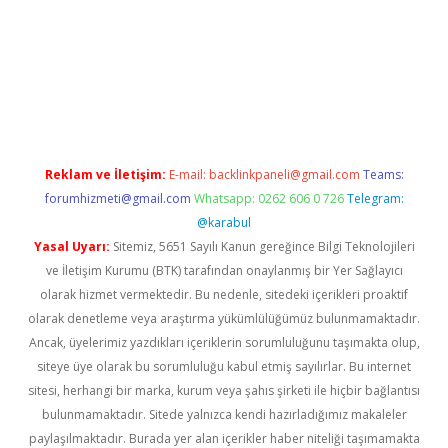
per giriş adresi
betexper.xyz
m elexbet
Reklam ve İletişim:
E-mail:
backlinkpaneli@gmail.com
Teams:
forumhizmeti@gmail.com
Whatsapp: 0262 606 0 726
Telegram:
@karabul
Yasal Uyarı:
Sitemiz, 5651 Sayılı Kanun gereğince Bilgi Teknolojileri
ve İletişim Kurumu (BTK) tarafından onaylanmış bir Yer Sağlayıcı
olarak hizmet vermektedir. Bu nedenle, sitedeki içerikleri proaktif
olarak denetleme veya araştırma yükümlülüğümüz bulunmamaktadır.
Ancak, üyelerimiz yazdıkları içeriklerin sorumluluğunu taşımakta olup,
siteye üye olarak bu sorumluluğu kabul etmiş sayılırlar. Bu internet
sitesi, herhangi bir marka, kurum veya şahıs şirketi ile hiçbir bağlantısı
bulunmamaktadır. Sitede yalnızca kendi hazırladığımız makaleler
paylaşılmaktadır. Burada yer alan içerikler haber niteliği taşımamakta