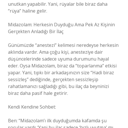
unutkan yapabilir. Yani, rüyalar bile biraz daha
“rüya” haline gelir.
Midazolam: Herkesin Duyduğu Ama Pek Az Kişinin
Gerçekten Anladığı Bir İlaç
Günümüzde “anestezi” kelimesi neredeyse herkesin
aklında vardır. Ama çoğu kişi, anesteziye dair
düşüncelerinde sadece uyuma durumunu hayal
eder. Oysa Midazolam, biraz da “toparlanma” etkisi
yapar. Yani, tıpkı bir arkadaşınızın size “Hadi biraz
sessizleş” dediğinde, gerçekten sessizleşip
rahatlamanızı sağladığı gibi, bu ilaç da beyninizi
biraz daha pasif hale getirir.
Kendi Kendine Sohbet:
Ben: “Midazolam’ı ilk duyduğumda kafamda şu
sorular vardı: ‘Yani bu ilaç sadece ‘hızlı uyutma’ mı