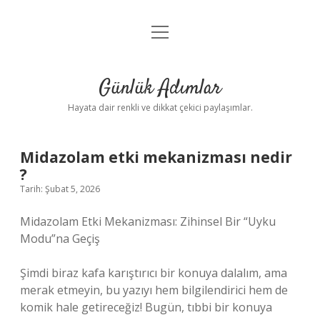
menüyü
Anasayfa
aç
Gizlilik Politikası
Günlük Adımlar
Yasal Uyarı
Hayata dair renkli ve dikkat çekici paylaşımlar.
Hakkımızda
Midazolam etki mekanizması nedir
?
Tarih: Şubat 5, 2026
Midazolam Etki Mekanizması: Zihinsel Bir “Uyku
Modu”na Geçiş
Şimdi biraz kafa karıştırıcı bir konuya dalalım, ama
merak etmeyin, bu yazıyı hem bilgilendirici hem de
komik hale getireceğiz! Bugün, tıbbi bir konuya