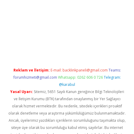
per giriş adresi
betexper.xyz
m elexbet
Reklam ve İletişim:
E-mail:
backlinkpaneli@gmail.com
Teams:
forumhizmeti@gmail.com
Whatsapp: 0262 606 0 726
Telegram:
@karabul
Yasal Uyarı:
Sitemiz, 5651 Sayılı Kanun gereğince Bilgi Teknolojileri
ve İletişim Kurumu (BTK) tarafından onaylanmış bir Yer Sağlayıcı
olarak hizmet vermektedir. Bu nedenle, sitedeki içerikleri proaktif
olarak denetleme veya araştırma yükümlülüğümüz bulunmamaktadır.
Ancak, üyelerimiz yazdıkları içeriklerin sorumluluğunu taşımakta olup,
siteye üye olarak bu sorumluluğu kabul etmiş sayılırlar. Bu internet