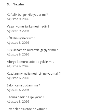
Sidebar
Son Yazılar
Köftelik bulgur kilo yapar mı ?
Ağustos 9, 2026
Vegan yumurta ikamesi nedir ?
Ağustos 9, 2026
KÖFN’in üyeleri kim ?
Ağustos 8, 2026
Kuşluk namazı Kuran’da geçiyor mu ?
Ağustos 8, 2026
Sibirya kömürü sobada yakılır mı ?
Ağustos 8, 2026
Kuzuların iyi gelişmesi için ne yapmalı ?
Ağustos 8, 2026
Salon çamı budanır mı ?
Ağustos 8, 2026
Radura nedir ne işe yarar ?
Ağustos 8, 2026
Piyadeler askerde ne yapar ?