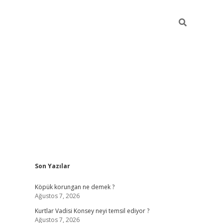
Sidebar
Son Yazılar
betci
vdcasino güncel giriş
ilbet casino
ilbet yeni giriş
Bet
Köpük korungan ne demek ?
Ağustos 7, 2026
Kurtlar Vadisi Konsey neyi temsil ediyor ?
Ağustos 7, 2026