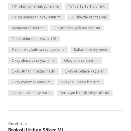
101 okey oynamak günah mı
101de 12 13 1 olur mu
101de açmadan okey alınır mı
51 okeyde kaç taş var
Açmayan el biter mi
El açmadan işlek taş atılır mı
Elden bitince kaç yazılır 101
Elinde okey kalırsa ceza yenir mi
Katlamalı okey nedir
Okey alınca ceza yazılır mı
Okey atılırsa alınır mı
Okey atmanın cezası nedir
Okey ile bitince kaç siler
Okey oynamak yasak mı
Okeyde 3 perle bitilir mi
Okeyde zar ne işe yarar
Seri açan biri çift işleyebilir mi
Önceki Yazı
Brokoli Iltihap Söker Mi