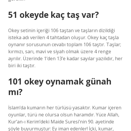
51 okeyde kaç taş var?
Okey setinin içeriği 106 taştan ve taşların dizildiği
isteka adı verilen 4 tahtadan oluşur. Okey kaç taşla
oynanır sorusunun cevabı toplam 106 taştır. Taşlar;
kırmızı, sarı, mavi ve siyah olmak üzere 4 renge
ayrılır. Üzerinde 1’den 13’e kadar sayılar yazılıdır, her
biri iki taştır.
101 okey oynamak günah
mı?
İslam’da kumarın her türlüsü yasaktır. Kumar içeren
oyunlar, türü ne olursa olsun haramdır. Yüce Allah,
Kur’an-ı Kerim’deki Maide Suresi’nin 90. ayetinde
şöyle buyurmuştur: Ey iman edenler! İçki, kumar,