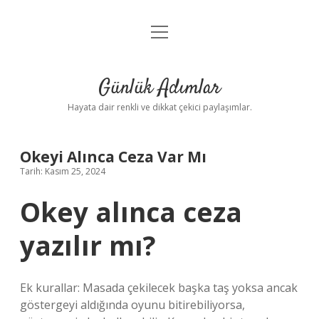
menüyü
Anasayfa
aç
Gizlilik Politikası
Günlük Adımlar
Yasal Uyarı
Hayata dair renkli ve dikkat çekici paylaşımlar.
Hakkımızda
Okeyi Alınca Ceza Var Mı
Tarih: Kasım 25, 2024
Okey alınca ceza
yazılır mı?
Ek kurallar: Masada çekilecek başka taş yoksa ancak
göstergeyi aldığında oyunu bitirebiliyorsa,