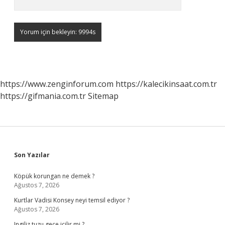
https://www.zenginforum.com
https://kalecikinsaat.com.tr
https://gifmania.com.tr
Sitemap
Sidebar
Son Yazılar
Köpük korungan ne demek ?
Ağustos 7, 2026
Kurtlar Vadisi Konsey neyi temsil ediyor ?
Ağustos 7, 2026
Ingiliz tuzu gece içilir mi ?