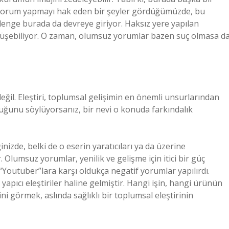
orum yapmayı hak eden bir şeyler gördüğümüzde, bu
denge burada da devreye giriyor. Haksız yere yapılan
nüşebiliyor. O zaman, olumsuz yorumlar bazen suç olmasa da
il. Eleştiri, toplumsal gelişimin en önemli unsurlarından
duğunu söylüyorsanız, bir nevi o konuda farkındalık
nizde, belki de o eserin yaratıcıları ya da üzerine
Olumsuz yorumlar, yenilik ve gelişme için itici bir güç
“Youtuber”lara karşı oldukça negatif yorumlar yapılırdı.
apıcı eleştiriler haline gelmiştir. Hangi işin, hangi ürünün
ni görmek, aslında sağlıklı bir toplumsal eleştirinin