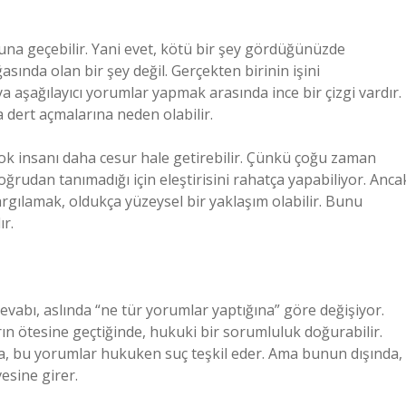
tuna geçebilir. Yani evet, kötü bir şey gördüğünüzde
sında olan bir şey değil. Gerçekten birinin işini
aşağılayıcı yorumlar yapmak arasında ince bir çizgi vardır.
 dert açmalarına neden olabilir.
rçok insanı daha cesur hale getirebilir. Çünkü çoğu zaman
ğrudan tanımadığı için eleştirisini rahatça yapabiliyor. Anca
yargılamak, oldukça yüzeysel bir yaklaşım olabilir. Bunu
r.
abı, aslında “ne tür yorumlar yaptığına” göre değişiyor.
rın ötesine geçtiğinde, hukuki bir sorumluluk doğurabilir.
rsa, bu yorumlar hukuken suç teşkil eder. Ama bunun dışında,
esine girer.