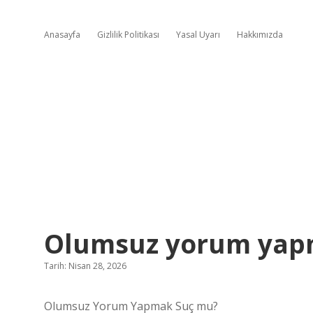
Anasayfa
Gizlilik Politikası
Yasal Uyarı
Hakkımızda
Olumsuz yorum yap
Tarih: Nisan 28, 2026
Olumsuz Yorum Yapmak Suç mu?