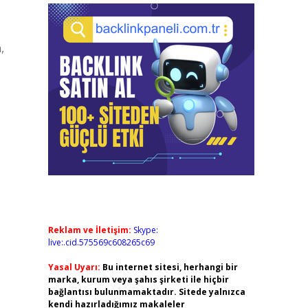
,
Reklam ve İletişim:
Skype:
live:.cid.575569c608265c69
Yasal Uyarı:
Bu internet sitesi, herhangi bir
marka, kurum veya şahıs şirketi ile hiçbir
bağlantısı bulunmamaktadır. Sitede yalnızca
kendi hazırladığımız makaleler