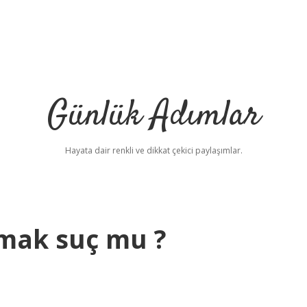
Günlük Adımlar
Hayata dair renkli ve dikkat çekici paylaşımlar.
mak suç mu ?
bet