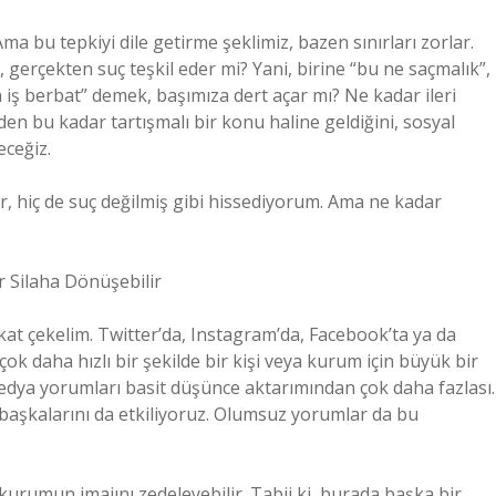
a bu tepkiyi dile getirme şeklimiz, bazen sınırları zorlar.
erçekten suç teşkil eder mi? Yani, birine “bu ne saçmalık”,
ın iş berbat” demek, başımıza dert açar mı? Ne kadar ileri
n bu kadar tartışmalı bir konu haline geldiğini, sosyal
eceğiz.
, hiç de suç değilmiş gibi hissediyorum. Ama ne kadar
r Silaha Dönüşebilir
kat çekelim. Twitter’da, Instagram’da, Facebook’ta ya da
 daha hızlı bir şekilde bir kişi veya kurum için büyük bir
edya yorumları basit düşünce aktarımından çok daha fazlası.
 başkalarını da etkiliyoruz. Olumsuz yorumlar da bu
urumun imajını zedeleyebilir. Tabii ki, burada başka bir