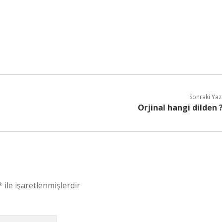
Sonraki Yaz
Orjinal hangi dilden 
*
ile işaretlenmişlerdir