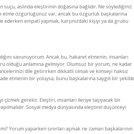
çu, aslında eleştirinin doğasına bağlıdır. Ne söylediğiniz
fade etme özgürlüğünüz var, ancak bu özgürlük başkalarına
de ederken empati yapmak, karşınızdaki kişiyi ya da grubu
ığını savunuyorum. Ancak bu, hakaret etmenin, insanları
ğru olduğu anlamına gelmiyor. Olumsuz bir yorum, ne kadar
ncelerinizi dile getirirken dikkatli olmalı ve kimseyi haksız
ade etmenin bir yoluysa, bunu başkalarına saygılı bir şekild
çizmek gerekir. Eleştiri, insanları ileriye taşıyacak bir
pılmalıdır. Sosyal medya dünyasında eleştirel düşünceyi
.
r mi? Yorum yaparken sınırları aşmak ne zaman başkalarının