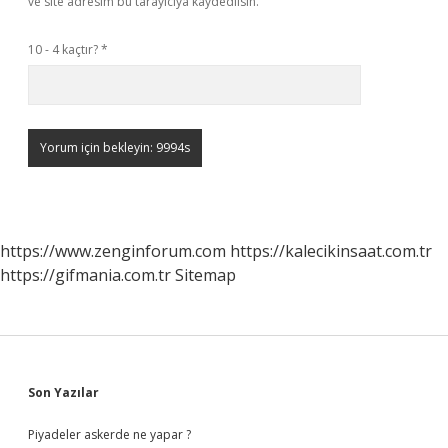
ve site adresim bu tarayıcıya kaydedilsin.
10 - 4 kaçtır?
*
https://www.zenginforum.com
https://kalecikinsaat.com.tr
https://gifmania.com.tr
Sitemap
Sidebar
Son Yazılar
Piyadeler askerde ne yapar ?