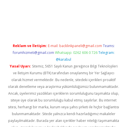
giriş adresi
betexper.xyz
m elexbet
Reklam ve İletişim:
E-mail:
backlinkpaneli@gmail.com
Teams:
forumhizmeti@gmail.com
Whatsapp: 0262 606 0 726
Telegram:
@karabul
Yasal Uyarı:
Sitemiz, 5651 Sayılı Kanun gereğince Bilgi Teknolojileri
ve İletişim Kurumu (BTK) tarafından onaylanmış bir Yer Sağlayıcı
olarak hizmet vermektedir. Bu nedenle, sitedeki içerikleri proaktif
olarak denetleme veya araştırma yükümlülüğümüz bulunmamaktadır.
Ancak, üyelerimiz yazdıkları içeriklerin sorumluluğunu taşımakta olup,
siteye üye olarak bu sorumluluğu kabul etmiş sayılırlar. Bu internet
sitesi, herhangi bir marka, kurum veya şahıs şirketi ile hiçbir bağlantısı
bulunmamaktadır. Sitede yalnızca kendi hazırladığımız makaleler
paylaşılmaktadır. Burada yer alan içerikler haber niteliği taşımamakta