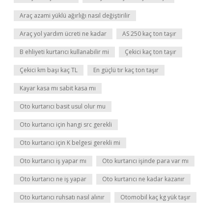
Araç azami yüklü ağırlığı nasıl değiştirilir
Araç yol yardım ücreti ne kadar
AS 250 kaç ton taşır
B ehliyeti kurtarıcı kullanabilir mi
Çekici kaç ton taşır
Çekici km başı kaç TL
En güçlü tır kaç ton taşır
Kayar kasa mı sabit kasa mı
Oto kurtarıcı basit usul olur mu
Oto kurtarıcı için hangi src gerekli
Oto kurtarıcı için K belgesi gerekli mi
Oto kurtarıcı iş yapar mı
Oto kurtarıcı işinde para var mı
Oto kurtarıcı ne iş yapar
Oto kurtarıcı ne kadar kazanır
Oto kurtarıcı ruhsatı nasıl alınır
Otomobil kaç kg yük taşır