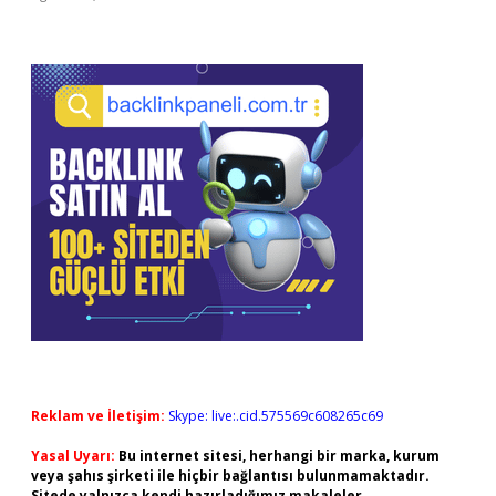
Reklam ve İletişim:
Skype: live:.cid.575569c608265c69
Yasal Uyarı:
Bu internet sitesi, herhangi bir marka, kurum
veya şahıs şirketi ile hiçbir bağlantısı bulunmamaktadır.
Sitede yalnızca kendi hazırladığımız makaleler