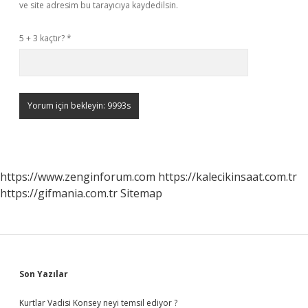
ve site adresim bu tarayıcıya kaydedilsin.
5 + 3 kaçtır?
*
https://www.zenginforum.com
https://kalecikinsaat.com.tr
https://gifmania.com.tr
Sitemap
Sidebar
Son Yazılar
Kurtlar Vadisi Konsey neyi temsil ediyor ?