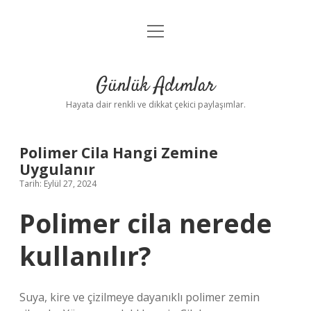
menüyü
Anasayfa
aç
Gizlilik Politikası
Günlük Adımlar
Yasal Uyarı
Hayata dair renkli ve dikkat çekici paylaşımlar.
Hakkımızda
Polimer Cila Hangi Zemine
Uygulanır
Tarih: Eylül 27, 2024
Polimer cila nerede
kullanılır?
Suya, kire ve çizilmeye dayanıklı polimer zemin