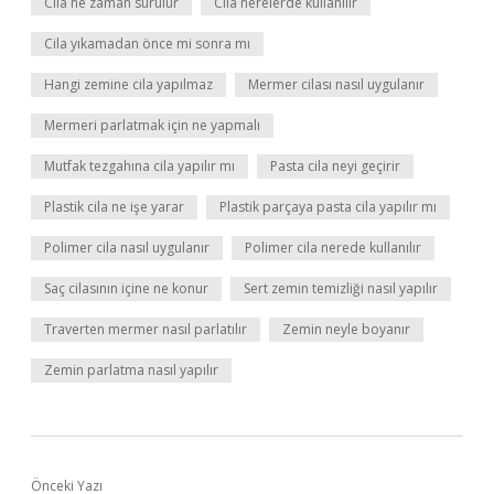
Cila ne zaman sürülür
Cila nerelerde kullanılır
Cila yıkamadan önce mi sonra mı
Hangi zemine cila yapılmaz
Mermer cilası nasıl uygulanır
Mermeri parlatmak için ne yapmalı
Mutfak tezgahına cila yapılır mı
Pasta cila neyi geçirir
Plastik cila ne işe yarar
Plastik parçaya pasta cila yapılır mı
Polimer cila nasıl uygulanır
Polimer cila nerede kullanılır
Saç cilasının içine ne konur
Sert zemin temizliği nasıl yapılır
Traverten mermer nasıl parlatılır
Zemin neyle boyanır
Zemin parlatma nasıl yapılır
Önceki Yazı