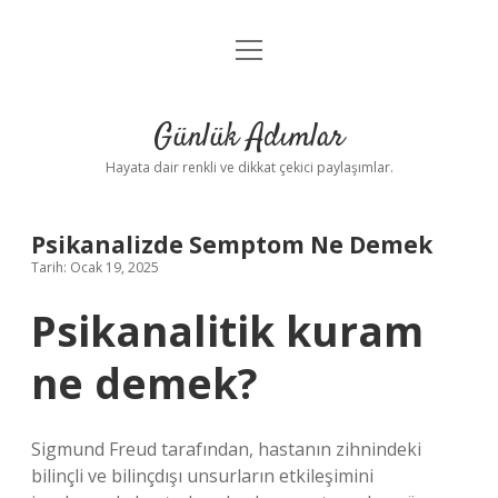
menüyü
Anasayfa
aç
Gizlilik Politikası
Günlük Adımlar
Yasal Uyarı
Hayata dair renkli ve dikkat çekici paylaşımlar.
Hakkımızda
Psikanalizde Semptom Ne Demek
Tarih: Ocak 19, 2025
Psikanalitik kuram
ne demek?
Sigmund Freud tarafından, hastanın zihnindeki
bilinçli ve bilinçdışı unsurların etkileşimini