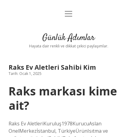
menüyü
Anasayfa
aç
Gizlilik Politikası
Günlük Adımlar
Yasal Uyarı
Hayata dair renkli ve dikkat çekici paylaşımlar.
Hakkımızda
Raks Ev Aletleri Sahibi Kim
Tarih: Ocak 1, 2025
Raks markası kime
ait?
Raks Ev AletleriKuruluş1978KurucuAslan
OnelMerkezİstanbul, TürkiyeÜrünIsıtma ve