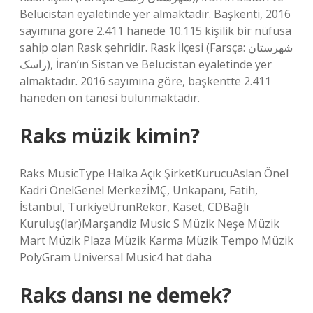
Belucistan eyaletinde yer almaktadır. Başkenti, 2016
sayımına göre 2.411 hanede 10.115 kişilik bir nüfusa
sahip olan Rask şehridir. Rask İlçesi (Farsça: شهرستان
راسک), İran’ın Sistan ve Belucistan eyaletinde yer
almaktadır. 2016 sayımına göre, başkentte 2.411
haneden on tanesi bulunmaktadır.
Raks müzik kimin?
Raks MusicType Halka Açık ŞirketKurucuAslan Önel
Kadri ÖnelGenel MerkezİMÇ, Unkapanı, Fatih,
İstanbul, TürkiyeÜrünRekor, Kaset, CDBağlı
Kuruluş(lar)Marşandiz Music S Müzik Neşe Müzik
Mart Müzik Plaza Müzik Karma Müzik Tempo Müzik
PolyGram Universal Music4 hat daha
Raks dansı ne demek?