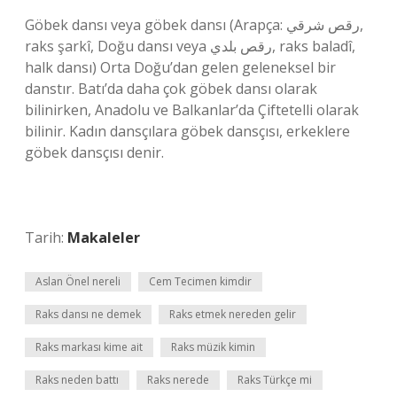
Göbek dansı veya göbek dansı (Arapça: رقص شرقي,
raks şarkî, Doğu dansı veya رقص بلدي, raks baladî,
halk dansı) Orta Doğu’dan gelen geleneksel bir
danstır. Batı’da daha çok göbek dansı olarak
bilinirken, Anadolu ve Balkanlar’da Çiftetelli olarak
bilinir. Kadın dansçılara göbek dansçısı, erkeklere
göbek dansçısı denir.
Tarih:
Makaleler
Aslan Önel nereli
Cem Tecimen kimdir
Raks dansı ne demek
Raks etmek nereden gelir
Raks markası kime ait
Raks müzik kimin
Raks neden battı
Raks nerede
Raks Türkçe mi