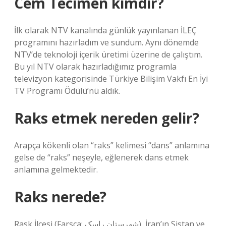
Cem Tecimen kimdir?
İlk olarak NTV kanalında günlük yayınlanan İLEÇ
programını hazırladım ve sundum. Aynı dönemde
NTV’de teknoloji içerik üretimi üzerine de çalıştım.
Bu yıl NTV olarak hazırladığımız programla
televizyon kategorisinde Türkiye Bilişim Vakfı En İyi
TV Programı Ödülü’nü aldık.
Raks etmek nereden gelir?
Arapça kökenli olan “raks” kelimesi “dans” anlamına
gelse de “raks” neşeyle, eğlenerek dans etmek
anlamına gelmektedir.
Raks nerede?
Rask İlçesi (Farsça: شهرستان راسک), İran’ın Sistan ve