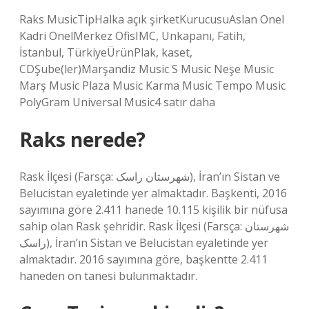
Raks MusicTipHalka açık şirketKurucusuAslan Onel
Kadri OnelMerkez OfisIMC, Unkapanı, Fatih,
İstanbul, TürkiyeÜrünPlak, kaset,
CDŞube(ler)Marşandiz Music S Music Neşe Music
Marş Music Plaza Music Karma Music Tempo Music
PolyGram Universal Music4 satır daha
Raks nerede?
Rask İlçesi (Farsça: شهرستان راسک), İran’ın Sistan ve
Belucistan eyaletinde yer almaktadır. Başkenti, 2016
sayımına göre 2.411 hanede 10.115 kişilik bir nüfusa
sahip olan Rask şehridir. Rask İlçesi (Farsça: شهرستان
راسک), İran’ın Sistan ve Belucistan eyaletinde yer
almaktadır. 2016 sayımına göre, başkentte 2.411
haneden on tanesi bulunmaktadır.