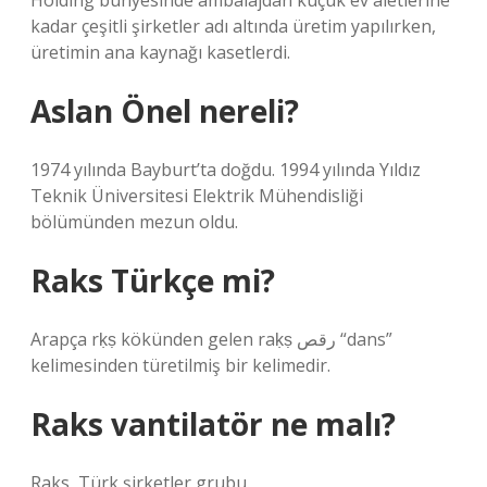
Holding bünyesinde ambalajdan küçük ev aletlerine
kadar çeşitli şirketler adı altında üretim yapılırken,
üretimin ana kaynağı kasetlerdi.
Aslan Önel nereli?
1974 yılında Bayburt’ta doğdu. 1994 yılında Yıldız
Teknik Üniversitesi Elektrik Mühendisliği
bölümünden mezun oldu.
Raks Türkçe mi?
Arapça rḳṣ kökünden gelen raḳṣ رقص “dans”
kelimesinden türetilmiş bir kelimedir.
Raks vantilatör ne malı?
Raks, Türk şirketler grubu.