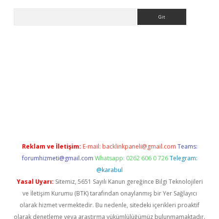
Arama
er giriş adresi
betexper.xyz
m elexbet
Reklam ve İletişim:
E-mail:
backlinkpaneli@gmail.com
Teams:
forumhizmeti@gmail.com
Whatsapp: 0262 606 0 726
Telegram:
@karabul
Yasal Uyarı:
Sitemiz, 5651 Sayılı Kanun gereğince Bilgi Teknolojileri
ve İletişim Kurumu (BTK) tarafından onaylanmış bir Yer Sağlayıcı
olarak hizmet vermektedir. Bu nedenle, sitedeki içerikleri proaktif
olarak denetleme veya araştırma yükümlülüğümüz bulunmamaktadır.